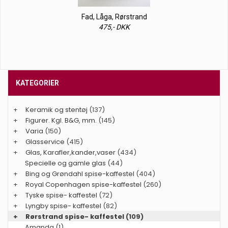
Fad, Låga, Rørstrand
475,- DKK
KATEGORIER
+
Keramik og stentøj
(137)
+
Figurer. Kgl. B&G, mm.
(145)
+
Varia
(150)
+
Glasservice
(415)
+
Glas, Karafler,kander,vaser
(434)
Specielle og gamle glas
(44)
+
Bing og Grøndahl spise-kaffestel
(404)
+
Royal Copenhagen spise-kaffestel
(260)
+
Tyske spise- kaffestel
(72)
+
Lyngby spise- kaffestel
(82)
+
Rørstrand spise- kaffestel
(109)
Amanda (1)