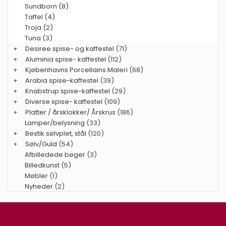
Sundborn (8)
Taffel (4)
Troja (2)
Tuna (3)
+
Desiree spise- og kaffestel
(71)
+
Aluminia spise- kaffestel
(112)
+
Kjøbenhavns Porcellains Maleri
(68)
+
Arabia spise-kaffestel
(39)
+
Knabstrup spise-kaffestel
(29)
+
Diverse spise- kaffestel
(109)
+
Platter / årsklokker/ Årskrus
(186)
Lamper/belysning
(33)
+
Bestik sølvplet, stål
(120)
+
Sølv/Guld
(54)
Afbilledede bøger
(3)
Billedkunst
(5)
Møbler
(1)
Nyheder
(2)