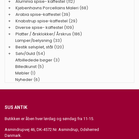
+
Aluminia spise- kaffestel
(112)
+
Kjøbenhavns Porcellains Maleri
(68)
+
Arabia spise-kaffestel
(39)
+
Knabstrup spise-kaffestel
(29)
+
Diverse spise- kaffestel
(109)
+
Platter / årsklokker/ Årskrus
(186)
Lamper/belysning
(33)
+
Bestik sølvplet, stål
(120)
+
Sølv/Guld
(54)
Afbilledede bøger
(3)
Billedkunst
(5)
Møbler
(1)
Nyheder
(6)
SUS ANTIK
Butikken er åben hver lørdag og søndag fra 11-15.
Asmindrupvej 46, DK-4572 Nr. Asmindrup, Odsherred
Danmark.