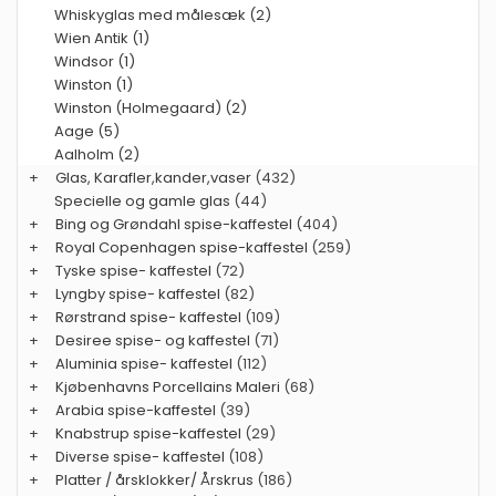
Whiskyglas med målesæk (2)
Wien Antik (1)
Windsor (1)
Winston (1)
Winston (Holmegaard) (2)
Aage (5)
Aalholm (2)
+
Glas, Karafler,kander,vaser
(432)
Specielle og gamle glas
(44)
+
Bing og Grøndahl spise-kaffestel
(404)
+
Royal Copenhagen spise-kaffestel
(259)
+
Tyske spise- kaffestel
(72)
+
Lyngby spise- kaffestel
(82)
+
Rørstrand spise- kaffestel
(109)
+
Desiree spise- og kaffestel
(71)
+
Aluminia spise- kaffestel
(112)
+
Kjøbenhavns Porcellains Maleri
(68)
+
Arabia spise-kaffestel
(39)
+
Knabstrup spise-kaffestel
(29)
+
Diverse spise- kaffestel
(108)
+
Platter / årsklokker/ Årskrus
(186)