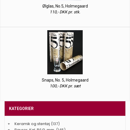
Ølglas, No.5, Holmegaard
110,- DKK pr. stk.
Snaps, No. 5, Holmegaard
100,- DKK pr. sæt
KATEGORIER
+
Keramik og stentøj
(137)
+
Figurer. Kgl. B&G, mm.
(145)