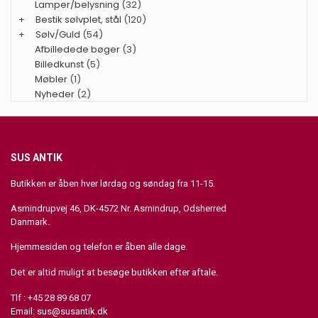
Lamper/belysning
(32)
+
Bestik sølvplet, stål
(120)
+
Sølv/Guld
(54)
Afbilledede bøger
(3)
Billedkunst
(5)
Møbler
(1)
Nyheder
(2)
SUS ANTIK
Butikken er åben hver lørdag og søndag fra 11-15.
Asmindrupvej 46, DK-4572 Nr. Asmindrup, Odsherred
Danmark.
Hjemmesiden og telefon er åben alle dage.
Det er altid muligt at besøge butikken efter aftale.
Tlf : +45 28 89 68 07
Email:
sus@susantik.dk