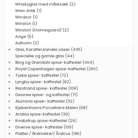
Whiskyglas med målesæk (2)
Wien Antik (1)
Windsor (1)
Winston (1)
Winston (Holmegaard) (2)
Aage (5)
Aalholm (2)
+
Glas, Karafler,kander,vaser
(435)
Specielle og gamle glas
(44)
+
Bing og Grøndahl spise-kaffestel
(404)
+
Royal Copenhagen spise-kaffestel
(260)
+
Tyske spise- kaffestel
(72)
+
Lyngby spise- kaffestel
(82)
+
Rørstrand spise- kaffestel
(109)
+
Desiree spise- og kaffestel
(71)
+
Aluminia spise- kaffestel
(112)
+
Kjøbenhavns Porcellains Maleri
(68)
+
Arabia spise-kaffestel
(39)
+
Knabstrup spise-kaffestel
(29)
+
Diverse spise- kaffestel
(109)
+
Platter / årsklokker/ Årskrus
(186)