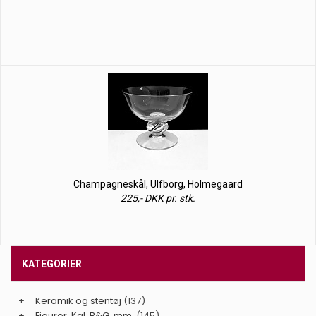
Champagneskål, Ulfborg, Holmegaard
225,- DKK pr. stk.
KATEGORIER
+
Keramik og stentøj
(137)
+
Figurer. Kgl. B&G, mm.
(145)