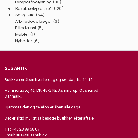
Lamper/belysning
(33)
+
Bestik sølvplet, stål
(120)
+
Sølv/Guld
(54)
Afbilledede bøger
(3)
Billedkunst
(5)
Møbler
(1)
Nyheder
(6)
SUS ANTIK
Butikken er åben hver lørdag og søndag fra 11-15.
Asmindrupvej 46, DK-4572 Nr. Asmindrup, Odsherred
Danmark.
Hjemmesiden og telefon er åben alle dage.
Det er altid muligt at besøge butikken efter aftale.
Tlf : +45 28 89 68 07
Email:
sus@susantik.dk