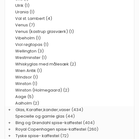
Ulrik (1)
Urania (1)
Val st. Lambert (4)
Venus (7)
Venus (kastrup glasværk) (1)
Vibeholm (1)
Viol røgtopas (1)
Wellington (3)
Westminster (1)
Whiskyglas med målesæk (2)
Wien Antik (1)
Windsor (1)
Winston (1)
Winston (Holmegaard) (2)
Aage (5)
Aalholm (2)
+
Glas, Karafler,kander,vaser
(434)
Specielle og gamle glas
(44)
+
Bing og Grøndahl spise-kaffestel
(404)
+
Royal Copenhagen spise-kaffestel
(260)
+
Tyske spise- kaffestel
(72)