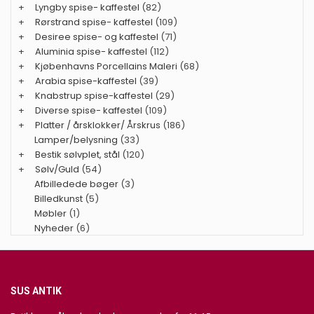
+
Lyngby spise- kaffestel
(82)
+
Rørstrand spise- kaffestel
(109)
+
Desiree spise- og kaffestel
(71)
+
Aluminia spise- kaffestel
(112)
+
Kjøbenhavns Porcellains Maleri
(68)
+
Arabia spise-kaffestel
(39)
+
Knabstrup spise-kaffestel
(29)
+
Diverse spise- kaffestel
(109)
+
Platter / årsklokker/ Årskrus
(186)
Lamper/belysning
(33)
+
Bestik sølvplet, stål
(120)
+
Sølv/Guld
(54)
Afbilledede bøger
(3)
Billedkunst
(5)
Møbler
(1)
Nyheder
(6)
SUS ANTIK