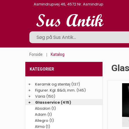
Asmindrupvej 46, 4572 Nr. Asmindrup
Forside
Katalog
Glas
KATEGORIER
+
Keramik og stentøj
(137)
+
Figurer. Kgl. B&G, mm.
(145)
+
Varia
(150)
+
Glasservice
(415)
Absalon (1)
Adam (1)
Allegro (1)
Alma (1)