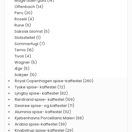
Måge uden guld (14)
Offenbach (14)
Peru (20)
Roselil (4)
Rune (11)
Saksisk blomst (5)
Slotsstellet (1)
Sommerfugl (7)
Tema (16)
Tivoli (4)
Wagner (5)
Ægir (5)
Aakjær (10)
+
Royal Copenhagen spise-kaffestel
(260)
+
Tyske spise- kaffestel
(72)
+
Lyngby spise- kaffestel
(82)
+
Rørstrand spise- kaffestel
(109)
+
Desiree spise- og kaffestel
(71)
+
Aluminia spise- kaffestel
(112)
+
Kjøbenhavns Porcellains Maleri
(68)
+
Arabia spise-kaffestel
(39)
+
Knabstrup spise-kaffestel
(29)