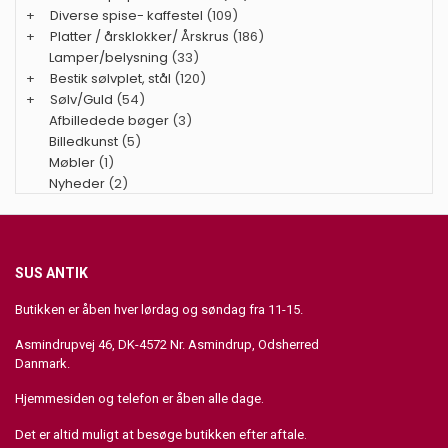
+
Diverse spise- kaffestel
(109)
+
Platter / årsklokker/ Årskrus
(186)
Lamper/belysning
(33)
+
Bestik sølvplet, stål
(120)
+
Sølv/Guld
(54)
Afbilledede bøger
(3)
Billedkunst
(5)
Møbler
(1)
Nyheder
(2)
SUS ANTIK
Butikken er åben hver lørdag og søndag fra 11-15.
Asmindrupvej 46, DK-4572 Nr. Asmindrup, Odsherred
Danmark.
Hjemmesiden og telefon er åben alle dage.
Det er altid muligt at besøge butikken efter aftale.