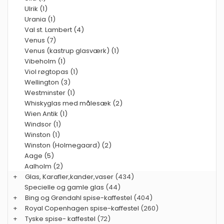
Ulrik (1)
Urania (1)
Val st. Lambert (4)
Venus (7)
Venus (kastrup glasværk) (1)
Vibeholm (1)
Viol røgtopas (1)
Wellington (3)
Westminster (1)
Whiskyglas med målesæk (2)
Wien Antik (1)
Windsor (1)
Winston (1)
Winston (Holmegaard) (2)
Aage (5)
Aalholm (2)
+
Glas, Karafler,kander,vaser
(434)
Specielle og gamle glas
(44)
+
Bing og Grøndahl spise-kaffestel
(404)
+
Royal Copenhagen spise-kaffestel
(260)
+
Tyske spise- kaffestel
(72)