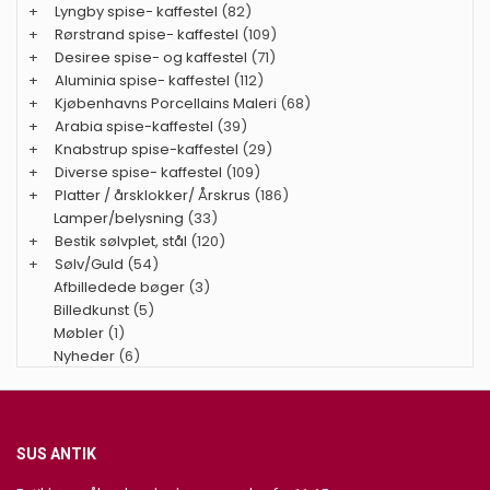
+
Lyngby spise- kaffestel
(82)
+
Rørstrand spise- kaffestel
(109)
+
Desiree spise- og kaffestel
(71)
+
Aluminia spise- kaffestel
(112)
+
Kjøbenhavns Porcellains Maleri
(68)
+
Arabia spise-kaffestel
(39)
+
Knabstrup spise-kaffestel
(29)
+
Diverse spise- kaffestel
(109)
+
Platter / årsklokker/ Årskrus
(186)
Lamper/belysning
(33)
+
Bestik sølvplet, stål
(120)
+
Sølv/Guld
(54)
Afbilledede bøger
(3)
Billedkunst
(5)
Møbler
(1)
Nyheder
(6)
SUS ANTIK