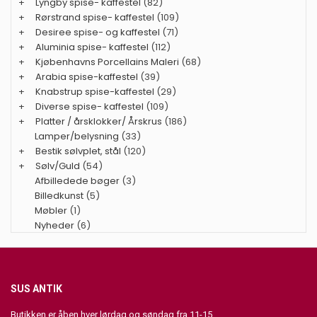
+
Lyngby spise- kaffestel
(82)
+
Rørstrand spise- kaffestel
(109)
+
Desiree spise- og kaffestel
(71)
+
Aluminia spise- kaffestel
(112)
+
Kjøbenhavns Porcellains Maleri
(68)
+
Arabia spise-kaffestel
(39)
+
Knabstrup spise-kaffestel
(29)
+
Diverse spise- kaffestel
(109)
+
Platter / årsklokker/ Årskrus
(186)
Lamper/belysning
(33)
+
Bestik sølvplet, stål
(120)
+
Sølv/Guld
(54)
Afbilledede bøger
(3)
Billedkunst
(5)
Møbler
(1)
Nyheder
(6)
SUS ANTIK
Butikken er åben hver lørdag og søndag fra 11-15.