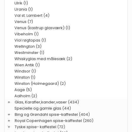
Ulrik (1)
Urania (1)
Val st. Lambert (4)
Venus (7)
Venus (kastrup glasværk) (1)
Vibeholm (1)
Viol røgtopas (1)
Wellington (3)
Westminster (1)
Whiskyglas med målesæk (2)
Wien Antik (1)
Windsor (1)
Winston (1)
Winston (Holmegaard) (2)
Aage (5)
Aalholm (2)
+
Glas, Karafler,kander,vaser
(434)
Specielle og gamle glas
(44)
+
Bing og Grøndahl spise-kaffestel
(404)
+
Royal Copenhagen spise-kaffestel
(260)
+
Tyske spise- kaffestel
(72)