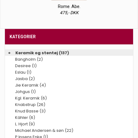
Rome. Abe.
475,- DKK
KATEGORIER
+
Keramik og stentøj
(137)
Bangholm (2)
Desiree (1)
Eslau (1)
Jasba (2)
Jie Keramik (4)
Johgus (1)
Kgl. Keramik (6)
Knabstrup (26)
Knud Basse (3)
Kähler (6)
L. Hjort (9)
Michael Andersen & søn (22)
P.Ipsens Enke (1)