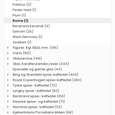
Palshus (3)
Peder Hald (1)
Plum (1)
Rome (1)
Rørstrand Keramik (4)
Søholm (25)
West Germany (1)
Zeuthen (1)
+
Figurer. Kgl. B&G, mm.
(145)
+
Varia
(150)
+
Glasservice
(415)
+
Glas, Karafler,kander,vaser
(434)
Specielle og gamle glas
(44)
+
Bing og Grøndahl spise-kaffestel
(404)
+
Royal Copenhagen spise-kaffestel
(260)
+
Tyske spise- kaffestel
(72)
+
Lyngby spise- kaffestel
(82)
+
Rørstrand spise- kaffestel
(109)
+
Desiree spise- og kaffestel
(71)
+
Aluminia spise- kaffestel
(112)
+
Kjøbenhavns Porcellains Maleri
(68)