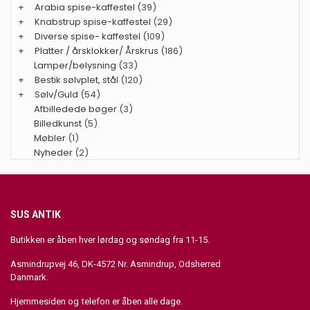
+
Arabia spise-kaffestel
(39)
+
Knabstrup spise-kaffestel
(29)
+
Diverse spise- kaffestel
(109)
+
Platter / årsklokker/ Årskrus
(186)
Lamper/belysning
(33)
+
Bestik sølvplet, stål
(120)
+
Sølv/Guld
(54)
Afbilledede bøger
(3)
Billedkunst
(5)
Møbler
(1)
Nyheder
(2)
SUS ANTIK
Butikken er åben hver lørdag og søndag fra 11-15.
Asmindrupvej 46, DK-4572 Nr. Asmindrup, Odsherred
Danmark.
Hjemmesiden og telefon er åben alle dage.