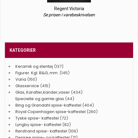
Regent Victoria
Se prisen i varebeskrivelsen
KATEGORIER
+
Keramik og stentøj
(137)
+
Figurer. Kgl. B&G, mm.
(145)
+
Varia
(150)
+
Glasservice
(415)
+
Glas, Karafler,kander,vaser
(434)
Specielle og gamle glas
(44)
+
Bing og Grøndahl spise-kaffestel
(404)
+
Royal Copenhagen spise-kaffestel
(260)
+
Tyske spise- kaffestel
(72)
+
Lyngby spise- kaffestel
(82)
+
Rørstrand spise- kaffestel
(109)
+
Desiree spise- og kaffestel
(71)