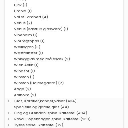
Ulrik (1)
Urania (1)
Val st. Lambert (4)
Venus (7)
Venus (kastrup glasværk) (1)
Vibeholm (1)
Viol røgtopas (1)
Wellington (3)
Westminster (1)
Whiskyglas med målesæk (2)
Wien Antik (1)
Windsor (1)
Winston (1)
Winston (Holmegaard) (2)
Aage (5)
Aalholm (2)
+
Glas, Karafler,kander,vaser
(434)
Specielle og gamle glas
(44)
+
Bing og Grøndahl spise-kaffestel
(404)
+
Royal Copenhagen spise-kaffestel
(260)
+
Tyske spise- kaffestel
(72)