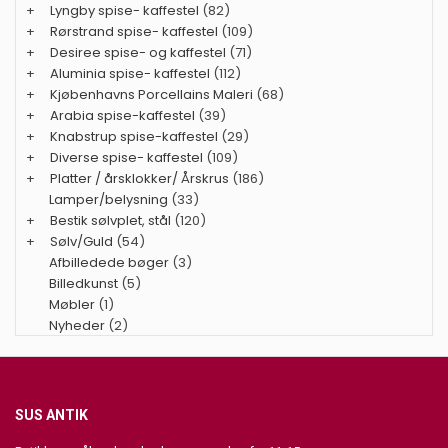
+
Lyngby spise- kaffestel
(82)
+
Rørstrand spise- kaffestel
(109)
+
Desiree spise- og kaffestel
(71)
+
Aluminia spise- kaffestel
(112)
+
Kjøbenhavns Porcellains Maleri
(68)
+
Arabia spise-kaffestel
(39)
+
Knabstrup spise-kaffestel
(29)
+
Diverse spise- kaffestel
(109)
+
Platter / årsklokker/ Årskrus
(186)
Lamper/belysning
(33)
+
Bestik sølvplet, stål
(120)
+
Sølv/Guld
(54)
Afbilledede bøger
(3)
Billedkunst
(5)
Møbler
(1)
Nyheder
(2)
SUS ANTIK