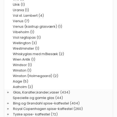
Ulrik (1)
Urania (1)
Val st. Lambert (4)
Venus (7)
Venus (kastrup glasværk) (1)
Vibeholm (1)
Viol røgtopas (1)
Wellington (3)
Westminster (1)
Whiskyglas med målesæk (2)
Wien Antik (1)
Windsor (1)
Winston (1)
Winston (Holmegaard) (2)
Aage (5)
Aalholm (2)
+
Glas, Karafler,kander,vaser
(434)
Specielle og gamle glas
(44)
+
Bing og Grøndahl spise-kaffestel
(404)
+
Royal Copenhagen spise-kaffestel
(260)
+
Tyske spise- kaffestel
(72)