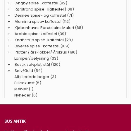
+
Lyngby spise- kaffestel
(82)
+
Rørstrand spise- kaffestel
(109)
+
Desiree spise- og kaffestel
(71)
+
Aluminia spise- kaffestel
(112)
+
Kjøbenhavns Porcellains Maleri
(68)
+
Arabia spise-kaffestel
(39)
+
Knabstrup spise-kaffestel
(29)
+
Diverse spise- kaffestel
(109)
+
Platter / årsklokker/ Årskrus
(186)
Lamper/belysning
(33)
+
Bestik sølvplet, stål
(120)
+
Sølv/Guld
(54)
Afbilledede bøger
(3)
Billedkunst
(5)
Møbler
(1)
Nyheder
(6)
SUS ANTIK