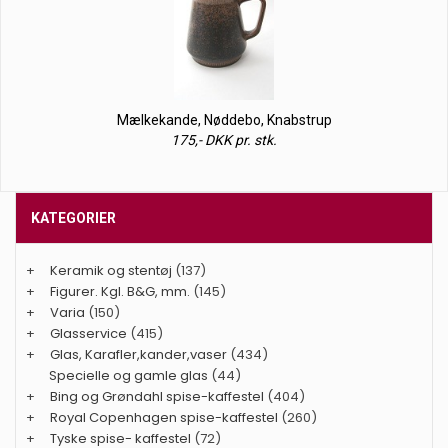
Mælkekande, Nøddebo, Knabstrup
175,- DKK pr. stk.
KATEGORIER
+
Keramik og stentøj
(137)
+
Figurer. Kgl. B&G, mm.
(145)
+
Varia
(150)
+
Glasservice
(415)
+
Glas, Karafler,kander,vaser
(434)
Specielle og gamle glas
(44)
+
Bing og Grøndahl spise-kaffestel
(404)
+
Royal Copenhagen spise-kaffestel
(260)
+
Tyske spise- kaffestel
(72)