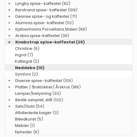
+
Lyngby spise- kaffestel
(82)
+
Rørstrand spise- kaffestel
(109)
+
Desiree spise- og kaffestel
(71)
+
Aluminia spise- kaffestel
(112)
+
Kjøbenhavns Porcellains Maleri
(68)
+
Arabia spise-kaffestel
(39)
+
Knabstrup spise-kaffestel
(29)
Christine (6)
Ingrid (7)
Kattegat (2)
Nøddebo (10)
Symfoni (2)
+
Diverse spise- kaffestel
(109)
+
Platter / årsklokker/ Årskrus
(186)
Lamper/belysning
(33)
+
Bestik sølvplet, stål
(120)
+
Sølv/Guld
(54)
Afbilledede bøger
(3)
Billedkunst
(5)
Møbler
(1)
Nyheder
(6)