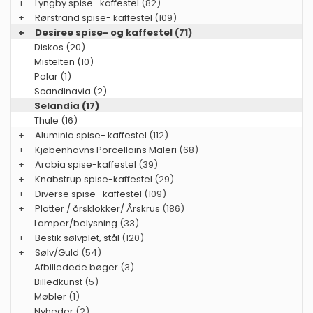
+
Lyngby spise- kaffestel
(82)
+
Rørstrand spise- kaffestel
(109)
+
Desiree spise- og kaffestel
(71)
Diskos (20)
Mistelten (10)
Polar (1)
Scandinavia (2)
Selandia (17)
Thule (16)
+
Aluminia spise- kaffestel
(112)
+
Kjøbenhavns Porcellains Maleri
(68)
+
Arabia spise-kaffestel
(39)
+
Knabstrup spise-kaffestel
(29)
+
Diverse spise- kaffestel
(109)
+
Platter / årsklokker/ Årskrus
(186)
Lamper/belysning
(33)
+
Bestik sølvplet, stål
(120)
+
Sølv/Guld
(54)
Afbilledede bøger
(3)
Billedkunst
(5)
Møbler
(1)
Nyheder
(2)