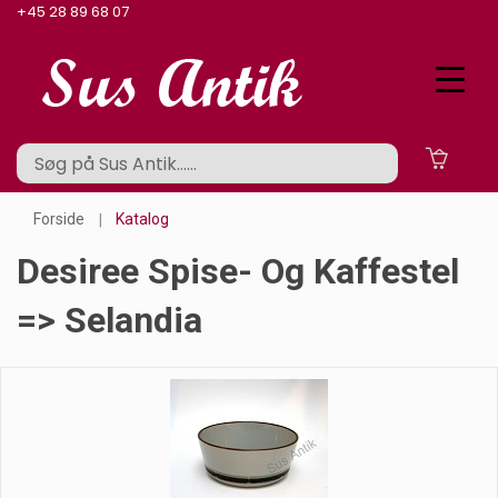
+45 28 89 68 07
Forside
Katalog
Desiree Spise- Og Kaffestel
=> Selandia