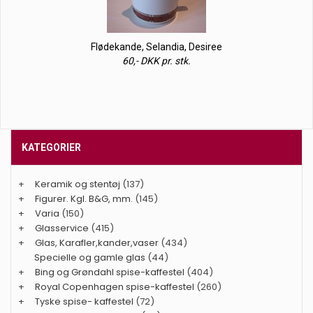
Flødekande, Selandia, Desiree
60,- DKK pr. stk.
KATEGORIER
+
Keramik og stentøj
(137)
+
Figurer. Kgl. B&G, mm.
(145)
+
Varia
(150)
+
Glasservice
(415)
+
Glas, Karafler,kander,vaser
(434)
Specielle og gamle glas
(44)
+
Bing og Grøndahl spise-kaffestel
(404)
+
Royal Copenhagen spise-kaffestel
(260)
+
Tyske spise- kaffestel
(72)