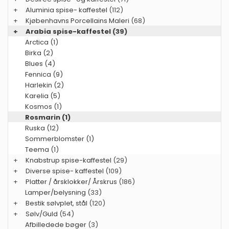
+
Aluminia spise- kaffestel
(112)
+
Kjøbenhavns Porcellains Maleri
(68)
+
Arabia spise-kaffestel
(39)
Arctica (1)
Birka (2)
Blues (4)
Fennica (9)
Harlekin (2)
Karelia (5)
Kosmos (1)
Rosmarin (1)
Ruska (12)
Sommerblomster (1)
Teema (1)
+
Knabstrup spise-kaffestel
(29)
+
Diverse spise- kaffestel
(109)
+
Platter / årsklokker/ Årskrus
(186)
Lamper/belysning
(33)
+
Bestik sølvplet, stål
(120)
+
Sølv/Guld
(54)
Afbilledede bøger
(3)