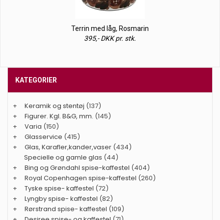
Terrin med låg, Rosmarin
395,- DKK pr. stk.
KATEGORIER
+
Keramik og stentøj
(137)
+
Figurer. Kgl. B&G, mm.
(145)
+
Varia
(150)
+
Glasservice
(415)
+
Glas, Karafler,kander,vaser
(434)
Specielle og gamle glas
(44)
+
Bing og Grøndahl spise-kaffestel
(404)
+
Royal Copenhagen spise-kaffestel
(260)
+
Tyske spise- kaffestel
(72)
+
Lyngby spise- kaffestel
(82)
+
Rørstrand spise- kaffestel
(109)
+
Desiree spise- og kaffestel
(71)