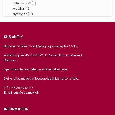
Billedkunst
(5)
Møbler
(1)
Nyheder
(6)
SUS ANTIK
Butikken er åben hver lørdag og søndag fra 11-15.
Asmindrupvej 46, DK-4572 Nr. Asmindrup, Odsherred
Danmark.
Hjemmesiden og telefon er åben alle dage.
Det er altid muligt at besøge butikken efter aftale.
Tlf : +45 28 89 68 07
Email:
sus@susantik.dk
INFORMATION