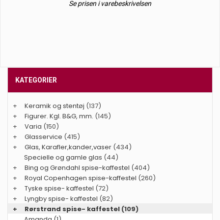
Se prisen i varebeskrivelsen
KATEGORIER
+
Keramik og stentøj
(137)
+
Figurer. Kgl. B&G, mm.
(145)
+
Varia
(150)
+
Glasservice
(415)
+
Glas, Karafler,kander,vaser
(434)
Specielle og gamle glas
(44)
+
Bing og Grøndahl spise-kaffestel
(404)
+
Royal Copenhagen spise-kaffestel
(260)
+
Tyske spise- kaffestel
(72)
+
Lyngby spise- kaffestel
(82)
+
Rørstrand spise- kaffestel
(109)
Amanda (1)