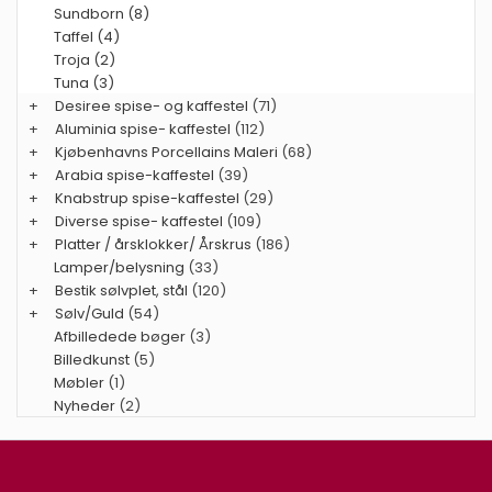
Sundborn (8)
Taffel (4)
Troja (2)
Tuna (3)
+
Desiree spise- og kaffestel
(71)
+
Aluminia spise- kaffestel
(112)
+
Kjøbenhavns Porcellains Maleri
(68)
+
Arabia spise-kaffestel
(39)
+
Knabstrup spise-kaffestel
(29)
+
Diverse spise- kaffestel
(109)
+
Platter / årsklokker/ Årskrus
(186)
Lamper/belysning
(33)
+
Bestik sølvplet, stål
(120)
+
Sølv/Guld
(54)
Afbilledede bøger
(3)
Billedkunst
(5)
Møbler
(1)
Nyheder
(2)