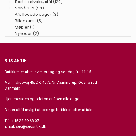
+
Bestik sølvplet, stål
(120)
+
Sølv/Guld
(54)
Afbilledede bøger
(3)
Billedkunst
(5)
Møbler
(1)
Nyheder
(2)
SUS ANTIK
Butikken er åben hver lørdag og søndag fra 11-15.
Asmindrupvej 46, DK-4572 Nr. Asmindrup, Odsherred
Danmark.
Hjemmesiden og telefon er åben alle dage.
Det er altid muligt at besøge butikken efter aftale.
Tlf : +45 28 89 68 07
Email:
sus@susantik.dk