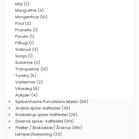
Maj (2)
Margrethe (3)
Morgenfrue (10)
Poul (3)
Prunella (1)
Pyrolin (1)
Påfugl (1)
Solbrud (3)
Sonja (1)
Susanne (2)
Tranquebar (13)
Tureby (5)
Valdemar (2)
Vibeæg (6)
Aakjær (4)
+
Kjøbenhavns Porcellains Maleri
(68)
+
Arabia spise-kaffestel
(39)
+
Knabstrup spise-kaffestel
(29)
+
Diverse spise- kaffestel
(109)
+
Platter / årsklokker/ Årskrus
(186)
Lamper/belysning
(33)