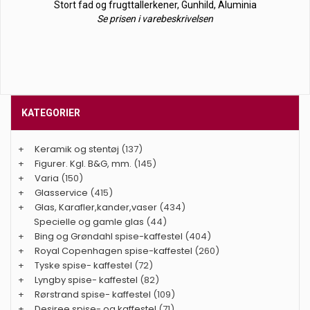
Stort fad og frugttallerkener, Gunhild, Aluminia
Se prisen i varebeskrivelsen
KATEGORIER
+
Keramik og stentøj
(137)
+
Figurer. Kgl. B&G, mm.
(145)
+
Varia
(150)
+
Glasservice
(415)
+
Glas, Karafler,kander,vaser
(434)
Specielle og gamle glas
(44)
+
Bing og Grøndahl spise-kaffestel
(404)
+
Royal Copenhagen spise-kaffestel
(260)
+
Tyske spise- kaffestel
(72)
+
Lyngby spise- kaffestel
(82)
+
Rørstrand spise- kaffestel
(109)
+
Desiree spise- og kaffestel
(71)