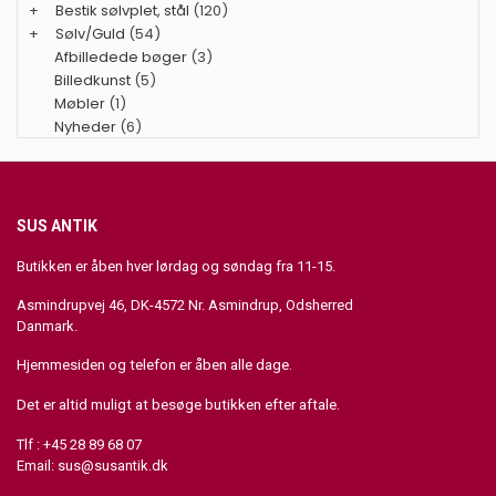
+
Bestik sølvplet, stål
(120)
+
Sølv/Guld
(54)
Afbilledede bøger
(3)
Billedkunst
(5)
Møbler
(1)
Nyheder
(6)
SUS ANTIK
Butikken er åben hver lørdag og søndag fra 11-15.
Asmindrupvej 46, DK-4572 Nr. Asmindrup, Odsherred
Danmark.
Hjemmesiden og telefon er åben alle dage.
Det er altid muligt at besøge butikken efter aftale.
Tlf : +45 28 89 68 07
Email:
sus@susantik.dk