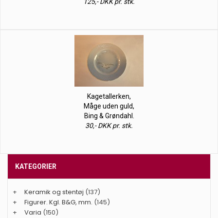
125,- DKK pr. stk.
Kagetallerken,
Måge uden guld,
Bing & Grøndahl.
30,- DKK pr. stk.
KATEGORIER
+
Keramik og stentøj
(137)
+
Figurer. Kgl. B&G, mm.
(145)
+
Varia
(150)