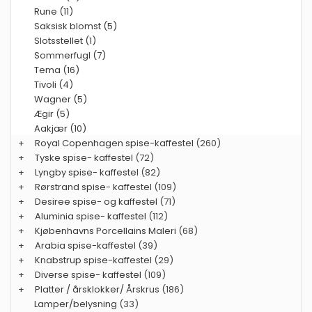
Rune (11)
Saksisk blomst (5)
Slotsstellet (1)
Sommerfugl (7)
Tema (16)
Tivoli (4)
Wagner (5)
Ægir (5)
Aakjær (10)
+
Royal Copenhagen spise-kaffestel
(260)
+
Tyske spise- kaffestel
(72)
+
Lyngby spise- kaffestel
(82)
+
Rørstrand spise- kaffestel
(109)
+
Desiree spise- og kaffestel
(71)
+
Aluminia spise- kaffestel
(112)
+
Kjøbenhavns Porcellains Maleri
(68)
+
Arabia spise-kaffestel
(39)
+
Knabstrup spise-kaffestel
(29)
+
Diverse spise- kaffestel
(109)
+
Platter / årsklokker/ Årskrus
(186)
Lamper/belysning
(33)