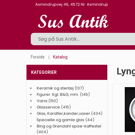
Asmindrupvej 46, 4572 Nr. Asmindrup
Forside
Katalog
Lyng
KATEGORIER
+
Keramik og stentøj
(137)
+
Figurer. Kgl. B&G, mm.
(145)
+
Varia
(150)
+
Glasservice
(415)
+
Glas, Karafler,kander,vaser
(434)
Specielle og gamle glas
(44)
+
Bing og Grøndahl spise-kaffestel
(404)