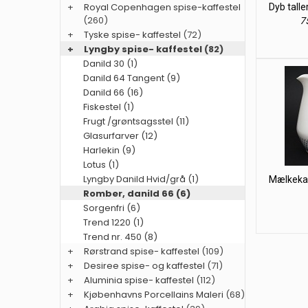
+
Royal Copenhagen spise-kaffestel
Dyb tall
(260)
75
+
Tyske spise- kaffestel
(72)
+
Lyngby spise- kaffestel
(82)
Danild 30 (1)
Danild 64 Tangent (9)
Danild 66 (16)
Fiskestel (1)
Frugt /grøntsagsstel (11)
Glasurfarver (12)
Harlekin (9)
Lotus (1)
Lyngby Danild Hvid/grå (1)
Mælkekan
Romber, danild 66 (6)
Sorgenfri (6)
Trend 1220 (1)
Trend nr. 450 (8)
+
Rørstrand spise- kaffestel
(109)
+
Desiree spise- og kaffestel
(71)
+
Aluminia spise- kaffestel
(112)
+
Kjøbenhavns Porcellains Maleri
(68)