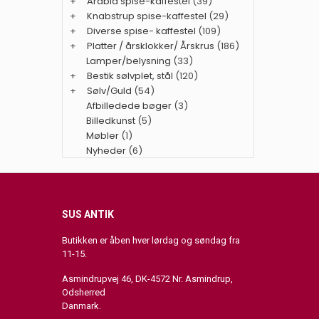
+
Arabia spise-kaffestel
(39)
+
Knabstrup spise-kaffestel
(29)
+
Diverse spise- kaffestel
(109)
+
Platter / årsklokker/ Årskrus
(186)
Lamper/belysning
(33)
+
Bestik sølvplet, stål
(120)
+
Sølv/Guld
(54)
Afbilledede bøger
(3)
Billedkunst
(5)
Møbler
(1)
Nyheder
(6)
SUS ANTIK
Butikken er åben hver lørdag og søndag fra
11-15.
Asmindrupvej 46, DK-4572 Nr. Asmindrup,
Odsherred
Danmark.