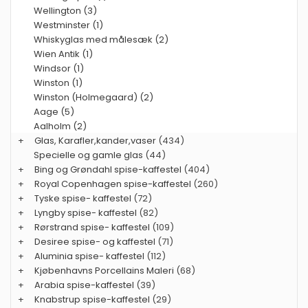
Wellington (3)
Westminster (1)
Whiskyglas med målesæk (2)
Wien Antik (1)
Windsor (1)
Winston (1)
Winston (Holmegaard) (2)
Aage (5)
Aalholm (2)
+
Glas, Karafler,kander,vaser
(434)
Specielle og gamle glas
(44)
+
Bing og Grøndahl spise-kaffestel
(404)
+
Royal Copenhagen spise-kaffestel
(260)
+
Tyske spise- kaffestel
(72)
+
Lyngby spise- kaffestel
(82)
+
Rørstrand spise- kaffestel
(109)
+
Desiree spise- og kaffestel
(71)
+
Aluminia spise- kaffestel
(112)
+
Kjøbenhavns Porcellains Maleri
(68)
+
Arabia spise-kaffestel
(39)
+
Knabstrup spise-kaffestel
(29)