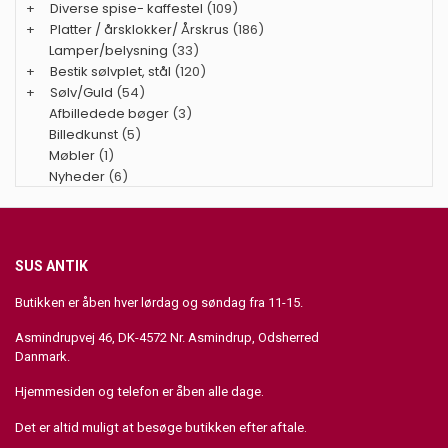
+
Diverse spise- kaffestel
(109)
+
Platter / årsklokker/ Årskrus
(186)
Lamper/belysning
(33)
+
Bestik sølvplet, stål
(120)
+
Sølv/Guld
(54)
Afbilledede bøger
(3)
Billedkunst
(5)
Møbler
(1)
Nyheder
(6)
SUS ANTIK
Butikken er åben hver lørdag og søndag fra 11-15.
Asmindrupvej 46, DK-4572 Nr. Asmindrup, Odsherred
Danmark.
Hjemmesiden og telefon er åben alle dage.
Det er altid muligt at besøge butikken efter aftale.