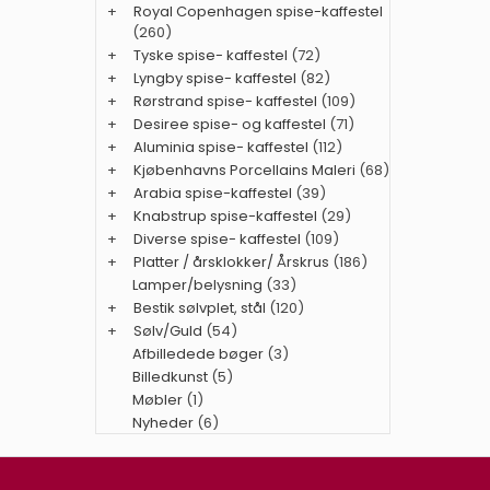
+
Royal Copenhagen spise-kaffestel
(260)
+
Tyske spise- kaffestel
(72)
+
Lyngby spise- kaffestel
(82)
+
Rørstrand spise- kaffestel
(109)
+
Desiree spise- og kaffestel
(71)
+
Aluminia spise- kaffestel
(112)
+
Kjøbenhavns Porcellains Maleri
(68)
+
Arabia spise-kaffestel
(39)
+
Knabstrup spise-kaffestel
(29)
+
Diverse spise- kaffestel
(109)
+
Platter / årsklokker/ Årskrus
(186)
Lamper/belysning
(33)
+
Bestik sølvplet, stål
(120)
+
Sølv/Guld
(54)
Afbilledede bøger
(3)
Billedkunst
(5)
Møbler
(1)
Nyheder
(6)