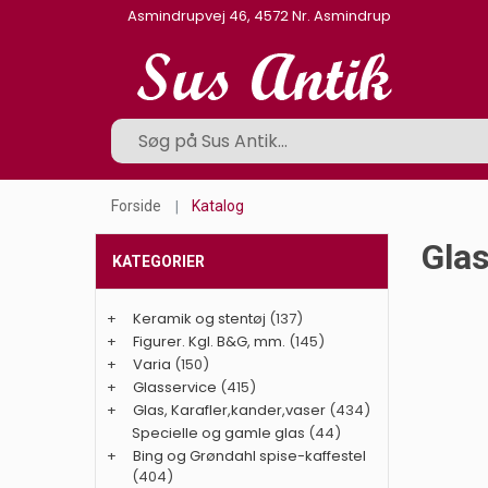
Asmindrupvej 46, 4572 Nr. Asmindrup
Forside
Katalog
Gla
KATEGORIER
+
Keramik og stentøj
(137)
+
Figurer. Kgl. B&G, mm.
(145)
+
Varia
(150)
+
Glasservice
(415)
+
Glas, Karafler,kander,vaser
(434)
Specielle og gamle glas
(44)
+
Bing og Grøndahl spise-kaffestel
(404)