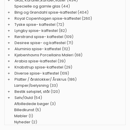
+
Glas, Karafler,kander,vaser
(434)
Specielle og gamle glas
(44)
+
Bing og Grøndahl spise-kaffestel
(404)
+
Royal Copenhagen spise-kaffestel
(260)
+
Tyske spise- kaffestel
(72)
+
Lyngby spise- kaffestel
(82)
+
Rørstrand spise- kaffestel
(109)
+
Desiree spise- og kaffestel
(71)
+
Aluminia spise- kaffestel
(112)
+
Kjøbenhavns Porcellains Maleri
(68)
+
Arabia spise-kaffestel
(39)
+
Knabstrup spise-kaffestel
(29)
+
Diverse spise- kaffestel
(109)
+
Platter / årsklokker/ Årskrus
(186)
Lamper/belysning
(33)
+
Bestik sølvplet, stål
(120)
+
Sølv/Guld
(54)
Afbilledede bøger
(3)
Billedkunst
(5)
Møbler
(1)
Nyheder
(2)