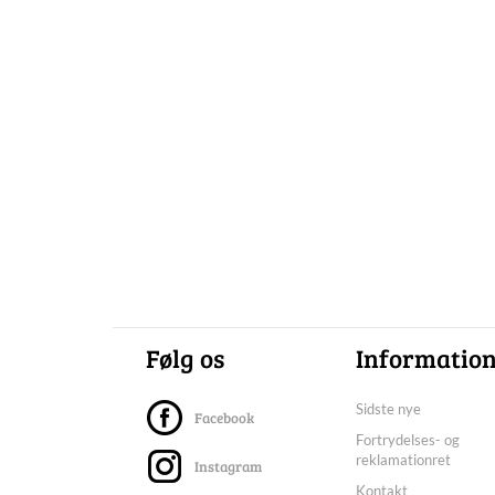
Følg os
Informatio
Sidste nye
Facebook
Fortrydelses- og
reklamationret
Instagram
Kontakt