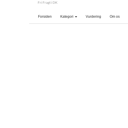
Fri Fragt i DK
(current)
Forsiden
Kategori
Vurdering
Om os