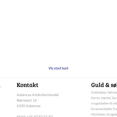
Vis stort kort
n
Kontakt
Guld & sø
Guld købes. Sølv kø
Aabenraa Antikvitetshandel
barrer, mønter, kor
Nørreport 16
vi også køber til vi
6200 Aabenraa
korpusarbejder fra
Michelsen, Dragste
Mobil: +45 40 83 55 83