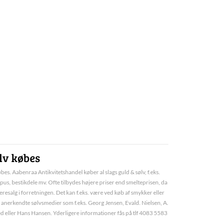
lv købes
bes. Aabenraa Antikvitetshandel køber al slags guld & sølv, f.eks.
pus, bestikdele mv. Ofte tilbydes højere priser end smelteprisen, da
deresalg i forretningen. Det kan f.eks. være ved køb af smykker eller
 anerkendte sølvsmedier som f.eks. Georg Jensen, Evald. Nielsen, A.
d eller Hans Hansen. Yderligere informationer fås på tlf 4083 5583