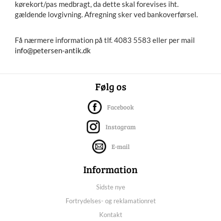
kørekort/pas medbragt, da dette skal forevises iht.
gældende lovgivning. Afregning sker ved bankoverførsel.
Få nærmere information på tlf. 4083 5583 eller per mail
info@petersen-antik.dk
Følg os
Facebook
Instagram
E-mail
Information
Sidste nye
Fortrydelses- og reklamationret
Kontakt