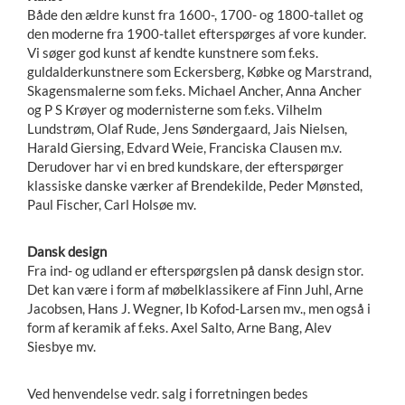
Både den ældre kunst fra 1600-, 1700- og 1800-tallet og
den moderne fra 1900-tallet efterspørges af vore kunder.
Vi søger god kunst af kendte kunstnere som f.eks.
guldalderkunstnere som Eckersberg, Købke og Marstrand,
Skagensmalerne som f.eks. Michael Ancher, Anna Ancher
og P S Krøyer og modernisterne som f.eks. Vilhelm
Lundstrøm, Olaf Rude, Jens Søndergaard, Jais Nielsen,
Harald Giersing, Edvard Weie, Franciska Clausen m.v.
Derudover har vi en bred kundskare, der efterspørger
klassiske danske værker af Brendekilde, Peder Mønsted,
Paul Fischer, Carl Holsøe mv.
Dansk design
Fra ind- og udland er efterspørgslen på dansk design stor.
Det kan være i form af møbelklassikere af Finn Juhl, Arne
Jacobsen, Hans J. Wegner, Ib Kofod-Larsen mv., men også i
form af keramik af f.eks. Axel Salto, Arne Bang, Alev
Siesbye mv.
Ved henvendelse vedr. salg i forretningen bedes