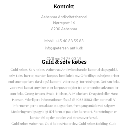
Kontakt
Aabenraa Antikvitetshandel
Nørreport 16
6200 Aabenraa
Mobil: +45 40 83 55 83
info@petersen-antik.dk
CVR no: 24 75 00 19
Guld & sølv købes
Guld købes. Sølv købes. Aabenraa Antikvitetshandel køber al slags guld &
sølv, f.eks. barrer, mønter, korpus, bestikdele mv. Ofte tilbydes højere priser
end smelteprisen, da vi også køber til videresalg i forretningen. Det kan f.eks.
være ved køb af smykker eller korpusarbejder fra anerkendte sølvsmedier
som f.eks. Georg Jensen, Evald. Nielsen, A. Michelsen, Dragsted eller Hans
Hansen. Yderligere informationer fås på tlf 4083 5583 eller per mail. Vi
informerer gerne om aktuelle dagspriser, fremgangsmåde ved salg mv.
Medbring venligst gyldigt ID i form af pas eller kørekort. Forretningen er
kontantfri og der betales ved straksoverførsel.
Guld købes Aabenraa. Guld købes Haderslev. Guld købes Kolding. Guld