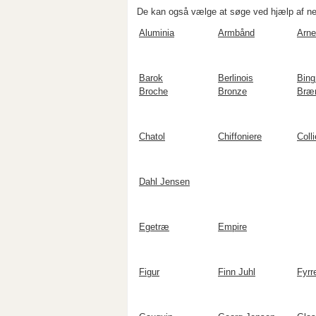
De kan også vælge at søge ved hjælp af ne
Aluminia
Armbånd
Arne
Barok
Berlinois
Bing
Broche
Bronze
Bræ
Chatol
Chiffoniere
Colli
Dahl Jensen
Egetræ
Empire
Figur
Finn Juhl
Fyrr