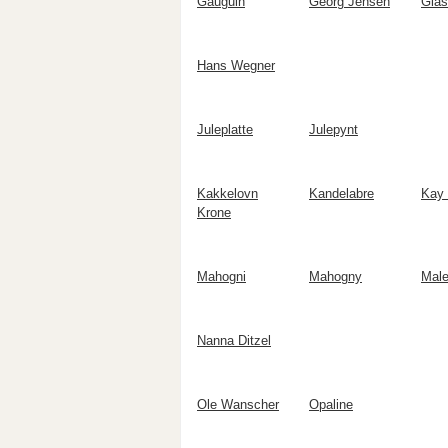
Gauguin
Georg Jensen
Glas
Hans Wegner
Juleplatte
Julepynt
Kakkelovn
Kandelabre
Kay 
Krone
Mahogni
Mahogny
Male
Nanna Ditzel
Ole Wanscher
Opaline