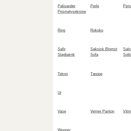
Palisander
Perle
Pers
Prismelysekrone
Ring
Rokoko
Safir
Saksisk Blomst
Salv
Slagbænk
Sofa
Solit
Tekno
Tæppe
Ur
Vase
Verner Panton
Vitri
Wegner