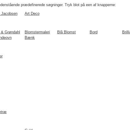
denstående prædefinerede søgninger. Tryk blot på een af knapperne:
 Jacobsen
Art Deco
 & Grøndahl
Blomstermaleri
Blå Blomst
Bord
Brill
ndeovn
Bænk
er
etræ