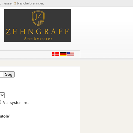
k messer,
2
brancheforeninger.
Vis system nr..
stol
e"