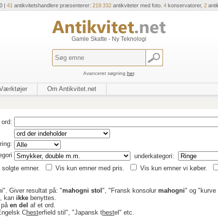
0 |
41
antikvitetshandlere præsenterer:
219.332
antikviteter med foto.
4
konservatorer,
2
anti
Gamle Skatte - Ny Teknologi
Avanceret søgning
her
.
Værktøjer
Om Antikvitet.net
ord:
ring:
egori
underkategori:
 solgte emner.
Vis kun emner med pris.
Vis kun emner vi køber.
i". Giver resultat på: "
mahogni stol
", "Fransk konsolur
mahogni
" og "kurve
R, kan
ikke
benyttes.
r på
en del
af et ord.
"Engelsk C
hest
erfield stil", "Japansk t
hest
el" etc.