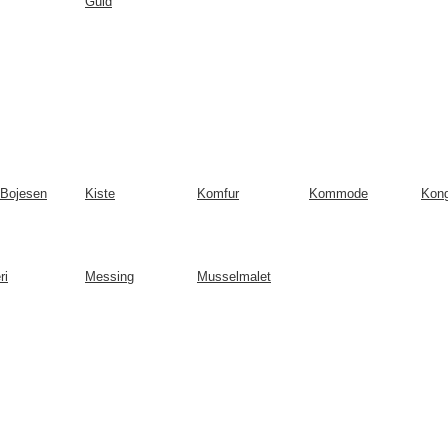
Guld
Bojesen
Kiste
Komfur
Kommode
Kong
ri
Messing
Musselmalet