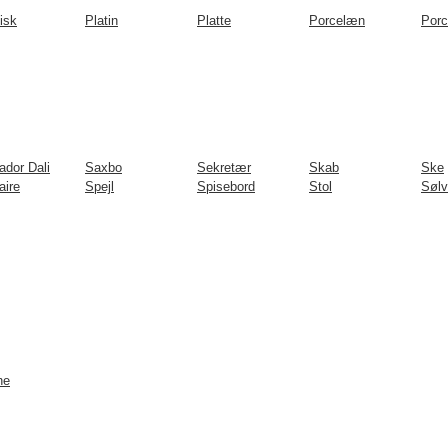
isk
Platin
Platte
Porcelæn
Por
ador Dali
Saxbo
Sekretær
Skab
Ske
aire
Spejl
Spisebord
Stol
Sølv
ne