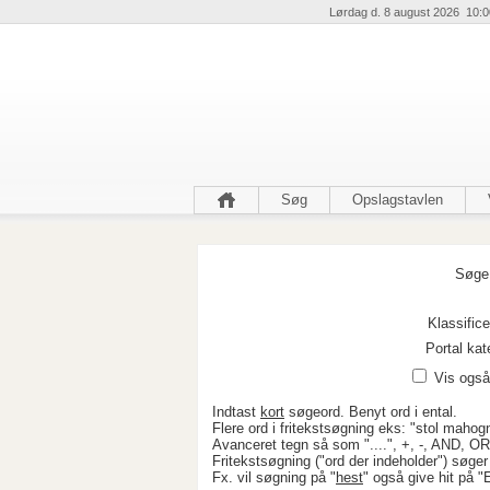
Lørdag d. 8 august 2026 10:0
Søg
Opslagstavlen
Søge 
Klassifice
Portal kat
Vis også
Indtast
kort
søgeord. Benyt ord i ental.
Flere ord i fritekstsøgning eks: "stol mahogn
Avanceret tegn så som "....", +, -, AND, O
Fritekstsøgning ("ord der indeholder") søge
Fx. vil søgning på "
hest
" også give hit på 