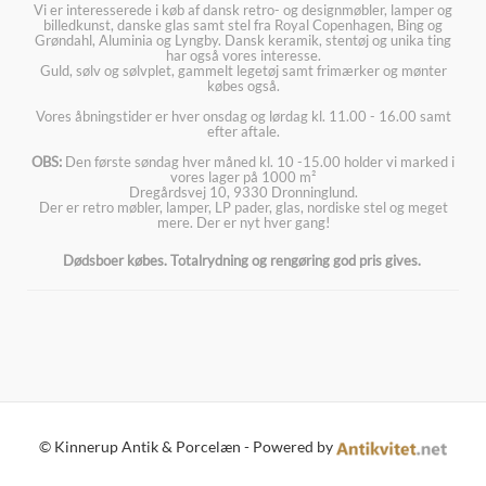
Vi er interesserede i køb af dansk retro- og designmøbler, lamper og
billedkunst, danske glas samt stel fra Royal Copenhagen, Bing og
Grøndahl, Aluminia og Lyngby. Dansk keramik, stentøj og unika ting
har også vores interesse.
Guld, sølv og sølvplet, gammelt legetøj samt frimærker og mønter
købes også.
Vores åbningstider er hver onsdag og lørdag kl. 11.00 - 16.00 samt
efter aftale.
OBS:
Den første søndag hver måned kl. 10 -15.00 holder vi marked i
vores lager på 1000 m²
Dregårdsvej 10, 9330 Dronninglund.
Der er retro møbler, lamper, LP pader, glas, nordiske stel og meget
mere. Der er nyt hver gang!
Dødsboer købes. Totalrydning og rengøring god pris gives.
© Kinnerup Antik & Porcelæn - Powered by