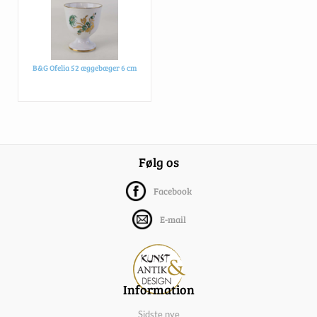
B&G Ofelia 52 æggebæger 6 cm
Følg os
Facebook
E-mail
Information
Sidste nye