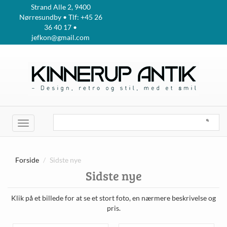
Strand Alle 2, 9400
Nørresundby • Tlf: +45 26
36 40 17 •
jefkon@gmail.com
Toggle
navigation
Forside
Sidste nye
Sidste nye
Klik på et billede for at se et stort foto, en nærmere beskrivelse og
pris.