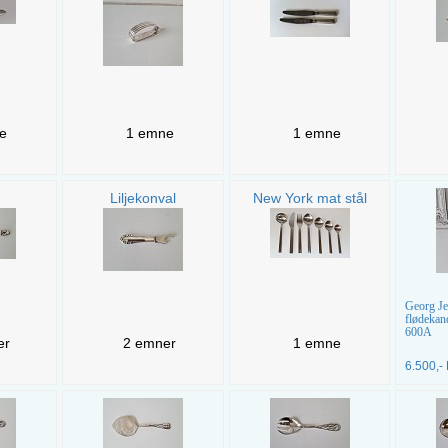
e
1 emne
1 emne
Liljekonval
New York mat stål
Georg J
flødekand
600A
er
2 emner
1 emne
6.500,