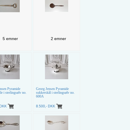
5 emner
2 emner
ensen Pyramide
Georg Jensen Pyramide
e i sterlingsølv no.
sukkerskål i sterlingsølv no.
600A
- DKK
8.500,- DKK