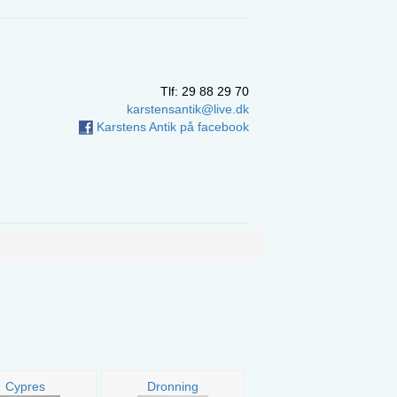
Tlf: 29 88 29 70
karstensantik@live.dk
Karstens Antik på facebook
Cypres
Dronning