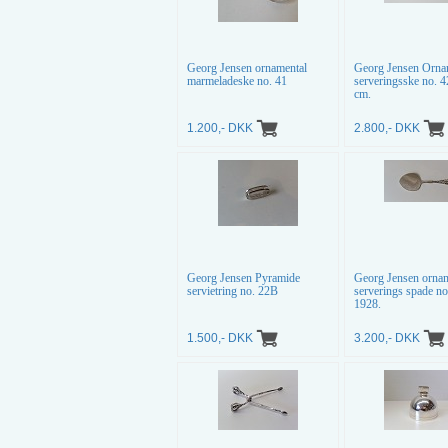
Georg Jensen ornamental
Georg Jensen Orna
marmeladeske no. 41
serveringsske no. 4
cm.
1.200,- DKK
2.800,- DKK
Georg Jensen Pyramide
Georg Jensen ornam
servietring no. 22B
serverings spade no
1928.
1.500,- DKK
3.200,- DKK