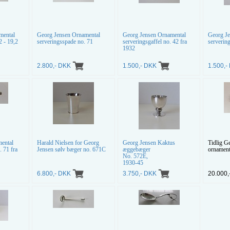
mental
Georg Jensen Ornamental
Georg Jensen Ornamental
Georg J
2 - 19,2
serveringsspade no. 71
serveringsgaffel no. 42 fra
serverin
1932
2.800,- DKK
1.500,- DKK
1.500,
ental
Harald Nielsen for Georg
Georg Jensen Kaktus
Tidlig G
. 71 fra
Jensen sølv bæger no. 671C
æggebæger
ornament
No. 572E,
1930-45
6.800,- DKK
3.750,- DKK
20.000,