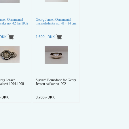
ensen Ornamental
Georg Jensen Ornamental
gsske no. 42 fra 1932
marmeladeske no. 41 - 14 cm.
- DKK
1.600,- DKK
eorg Jensen
Sigvard Bernadotte for Georg
al tesi 1904-1908
Jensen saltkar no. 902
- DKK
3.700,- DKK