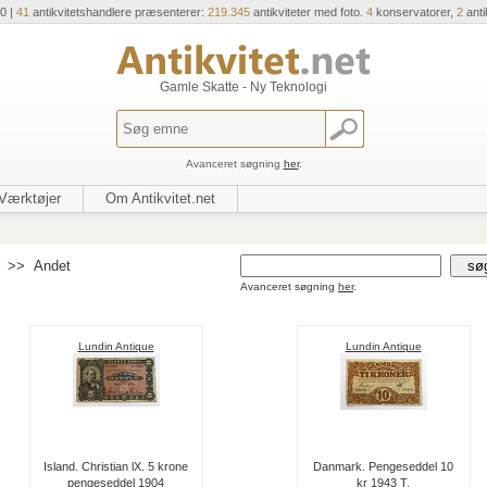
0 |
41
antikvitetshandlere præsenterer:
219.345
antikviteter med foto.
4
konservatorer,
2
anti
Gamle Skatte - Ny Teknologi
Avanceret søgning
her
.
Værktøjer
Om Antikvitet.net
>>
Andet
Avanceret søgning
her
.
Lundin Antique
Lundin Antique
Island. Christian lX. 5 krone
Danmark. Pengeseddel 10
pengeseddel 1904
kr 1943 T.