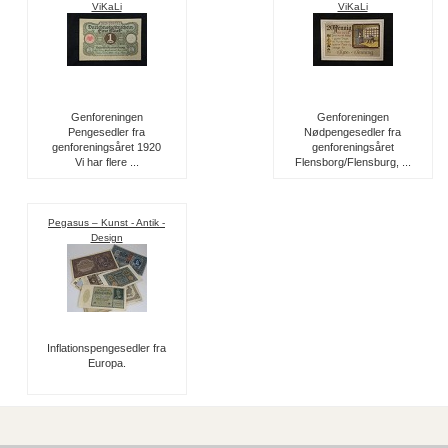
ViKaLi
ViKaLi
Genforeningen
Genforeningen
Pengesedler fra
Nødpengesedler fra
genforeningsåret 1920
genforeningsåret
Vi har flere ...
Flensborg/Flensburg, ...
Pegasus – Kunst - Antik -
Design
Inflationspengesedler fra
Europa.