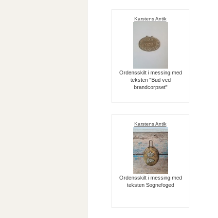
Karstens Antik
Ordensskilt i messing med
teksten "Bud ved
brandcorpset"
Karstens Antik
Ordensskilt i messing med
teksten Sognefoged