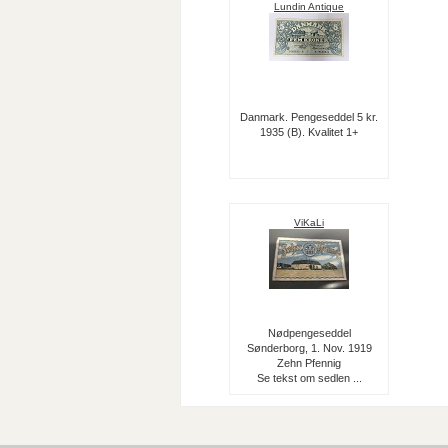
Lundin Antique
Danmark. Pengeseddel 5 kr.
1935 (B). Kvalitet 1+
ViKaLi
Nødpengeseddel
Sønderborg, 1. Nov. 1919
Zehn Pfennig
Se tekst om sedlen ...