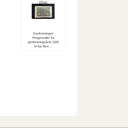
ViKaLi
Genforeningen
Pengesedler fra
genforeningsåret 1920
Vi har flere ...