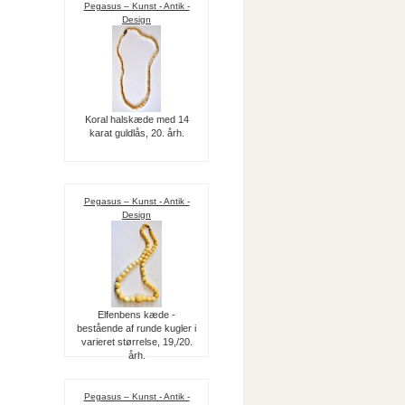
Pegasus – Kunst - Antik -
Design
Koral halskæde med 14
karat guldlås, 20. årh.
Pegasus – Kunst - Antik -
Design
Elfenbens kæde -
bestående af runde kugler i
varieret størrelse, 19,/20.
årh.
Pegasus – Kunst - Antik -