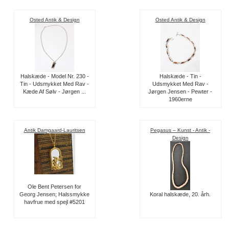
Osted Antik & Design
Osted Antik & Design
Halskæde - Model Nr. 230 -
Halskæde - Tin -
Tin - Udsmykket Med Rav -
Udsmykket Med Rav -
Kæde Af Sølv - Jørgen ...
Jørgen Jensen - Pewter -
1960erne
Antik Damgaard-Lauritsen
Pegasus – Kunst - Antik -
Design
Ole Bent Petersen for
Georg Jensen; Halssmykke
Koral halskæde, 20. årh.
havfrue med spejl #5201