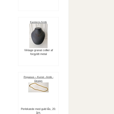
Karstens Antik
Vintage granat collier af
forgyldt metal
Pegasus – Kunst - Antik -
Design
Perlekæde med guld lås, 20.
årh.