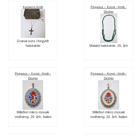
Karstens Antik
Pegasus – Kunst - Antik -
Design
Granat kors i forgyldt
halskæde
Malakit halskæde. 20. årh
Pegasus – Kunst - Antik -
Pegasus – Kunst - Antik -
Design
Design
Millefiori mikro mosaik
Millefiori mikro mosaik
vedhæng. 20. årh. Italien
vedhæng. 20. årh. Italien