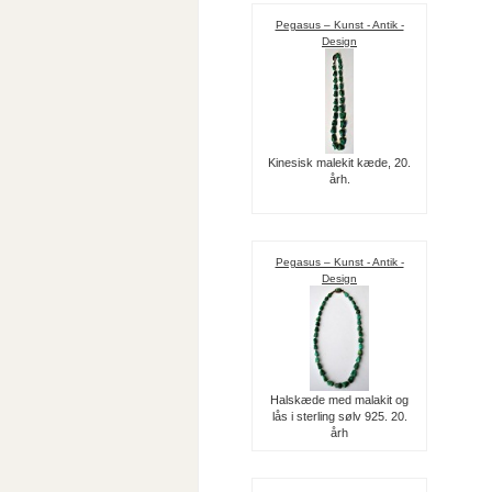
Pegasus – Kunst - Antik -
Design
Kinesisk malekit kæde, 20.
årh.
Pegasus – Kunst - Antik -
Design
Halskæde med malakit og
lås i sterling sølv 925. 20.
årh