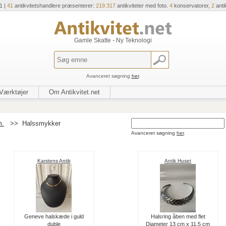
1 |
41
antikvitetshandlere præsenterer:
219.317
antikviteter med foto.
4
konservatorer,
2
anti
Gamle Skatte - Ny Teknologi
Avanceret søgning
her
.
Værktøjer
Om Antikvitet.net
m.
>>
Halssmykker
Avanceret søgning
her
.
Karstens Antik
Antik Huset
Geneve halskæde i guld
Halsring åben med flet
duble
Diameter 13 cm x 11,5 cm