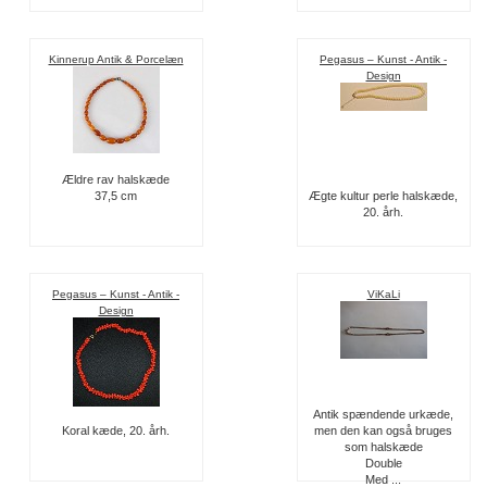
Kinnerup Antik & Porcelæn
Pegasus – Kunst - Antik -
Design
Ældre rav halskæde
37,5 cm
Ægte kultur perle halskæde,
20. årh.
Pegasus – Kunst - Antik -
ViKaLi
Design
Antik spændende urkæde,
Koral kæde, 20. årh.
men den kan også bruges
som halskæde
Double
Med ...