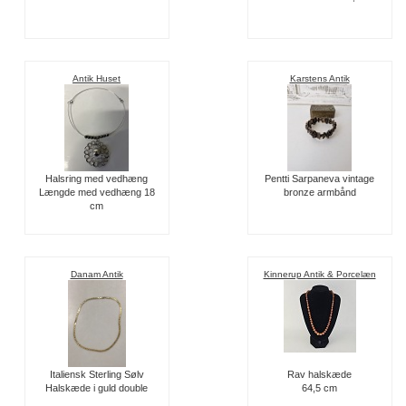
Antik Huset
Karstens Antik
Halsring med vedhæng
Pentti Sarpaneva vintage
Længde med vedhæng 18
bronze armbånd
cm
Danam Antik
Kinnerup Antik & Porcelæn
Italiensk Sterling Sølv
Rav halskæde
Halskæde i guld double
64,5 cm