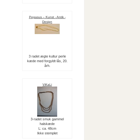
Pegasus – Kunst - Antik -
Design
3 radet ægte kultur perle
kæde med forgyldt lås, 20.
årh.
ViKaLi
3-radet smuk gammel
halskæde
L: ca. 48cm
Ikke stemplet