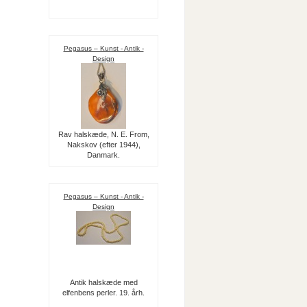
Pegasus – Kunst - Antik -
Design
Rav halskæde, N. E. From,
Nakskov (efter 1944),
Danmark.
Pegasus – Kunst - Antik -
Design
Antik halskæde med
elfenbens perler. 19. årh.