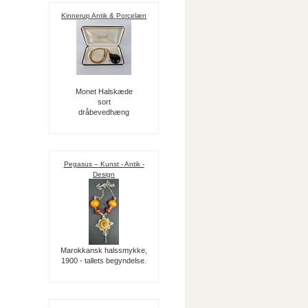
Kinnerup Antik & Porcelæn
Monet Halskæde
sort
dråbevedhæng
Pegasus – Kunst - Antik -
Design
Marokkansk halssmykke,
1900 - tallets begyndelse.