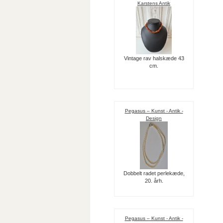
Karstens Antik
Vintage rav halskæde 43
cm.
Pegasus – Kunst - Antik -
Design
Dobbelt radet perlekæde,
20. årh.
Pegasus – Kunst - Antik -