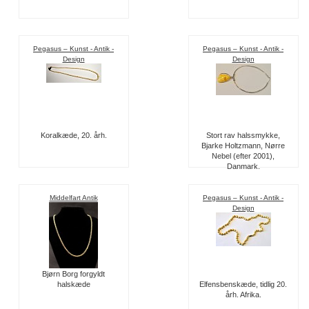
Pegasus – Kunst - Antik -
Pegasus – Kunst - Antik -
Design
Design
Koralkæde, 20. årh.
Stort rav halssmykke,
Bjarke Holtzmann, Nørre
Nebel (efter 2001),
Danmark.
Middelfart Antik
Pegasus – Kunst - Antik -
Design
Bjørn Borg forgyldt
halskæde
Elfensbenskæde, tidlig 20.
årh. Afrika.