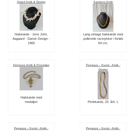
Osted Antik & Design
Karstens Antik
Halskæde - Jens Johs.
Lang vintage halskæde med
Aagaard - Dansk Design -
pollerede ravstykker i forløb
1960
64 cm.
Kinnerup Antik & Porcelæn
Pegasus – Kunst - Antik -
Design
Halskæde med
medaljon
Perlekæde, 20. årh. L
Pegasus – Kunst - Antik -
Pegasus – Kunst - Antik -