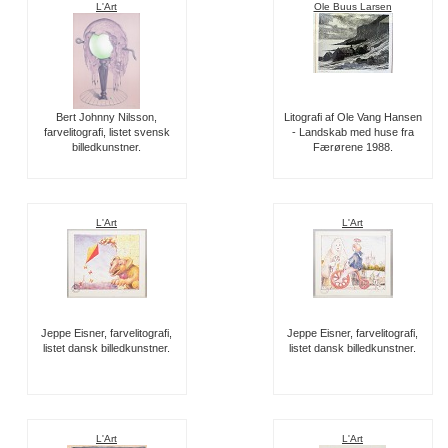
L'Art
Ole Buus Larsen
Bert Johnny Nilsson,
Litografi af Ole Vang Hansen
farvelitografi, listet svensk
- Landskab med huse fra
billedkunstner.
Færørene 1988.
L'Art
L'Art
Jeppe Eisner, farvelitografi,
Jeppe Eisner, farvelitografi,
listet dansk billedkunstner.
listet dansk billedkunstner.
L'Art
L'Art