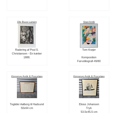
Ole Buus Larsen
Stari Antik
Radering af Poul S.
Tom Krøjer
Christiansen - En kætter
1888.
Komposition
Farvelitografi 49/80
Kinnerup Antik & Porcelæn
Kinnerup Antik & Porcelæn
Togtider Aalborg til Hadsund
Elsius Johansen
50x64 cm
Tryk
53,5x45,5 cm