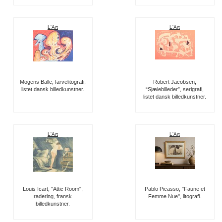
L'Art
L'Art
Mogens Balle, farvelitografi,
Robert Jacobsen,
listet dansk billedkunstner.
“Sjælebilleder”, serigrafi,
listet dansk billedkunstner.
L'Art
L'Art
Louis Icart, "Attic Room",
Pablo Picasso, "Faune et
radering, fransk
Femme Nue", litografi.
billedkunstner.