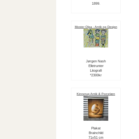
1899.
Moster Olga - Antik og Design
Jørgen Nash
Elletrunter
Litografi
*2300kr
Kinnerup Antik & Porcelæn
Plakat
Brainchild
71x51 cm