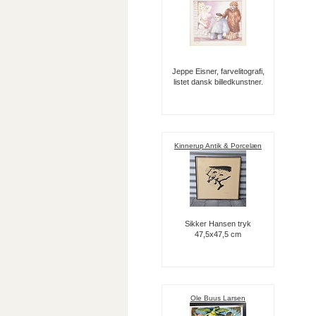
Jeppe Eisner, farvelitografi,
listet dansk billedkunstner.
Kinnerup Antik & Porcelæn
Sikker Hansen tryk
47,5x47,5 cm
Ole Buus Larsen