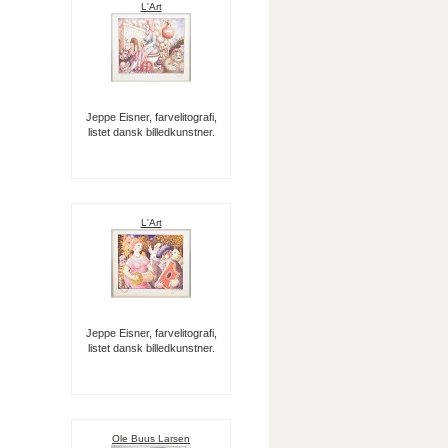
L'Art
Jeppe Eisner, farvelitografi,
listet dansk billedkunstner.
L'Art
Jeppe Eisner, farvelitografi,
listet dansk billedkunstner.
Ole Buus Larsen