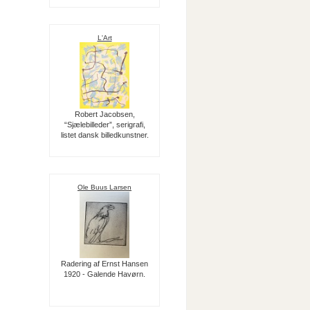
L'Art
Robert Jacobsen,
“Sjælebilleder”, serigrafi,
listet dansk billedkunstner.
Ole Buus Larsen
Radering af Ernst Hansen
1920 - Galende Havørn.