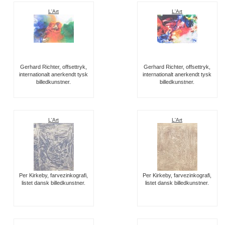
L'Art
L'Art
Gerhard Richter, offsettryk,
Gerhard Richter, offsettryk,
internationalt anerkendt tysk
internationalt anerkendt tysk
billedkunstner.
billedkunstner.
L'Art
L'Art
Per Kirkeby, farvezinkografi,
Per Kirkeby, farvezinkografi,
listet dansk billedkunstner.
listet dansk billedkunstner.