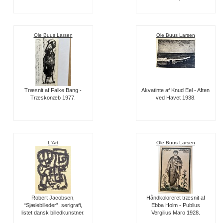
Ole Buus Larsen
Ole Buus Larsen
Træsnit af Falke Bang -
Akvatinte af Knud Eel - Aften
Træskonæb 1977.
ved Havet 1938.
L'Art
Ole Buus Larsen
Robert Jacobsen,
Håndkoloreret træsnit af
“Sjælebilleder”, serigrafi,
Ebba Holm - Publius
listet dansk billedkunstner.
Vergilius Maro 1928.