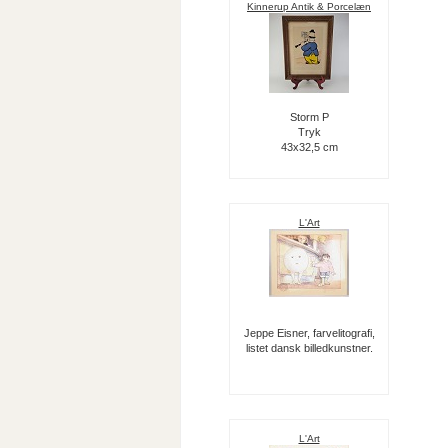
Kinnerup Antik & Porcelæn
Storm P
Tryk
43x32,5 cm
L'Art
Jeppe Eisner, farvelitografi,
listet dansk billedkunstner.
L'Art