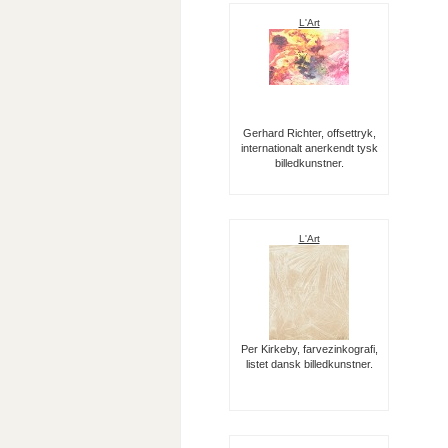
L'Art
Gerhard Richter, offsettryk,
internationalt anerkendt tysk
billedkunstner.
L'Art
Per Kirkeby, farvezinkografi,
listet dansk billedkunstner.