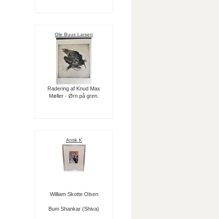
Ole Buus Larsen
Radering af Knud Max
Møller - Ørn på gren.
Antik K
William Skotte Olsen
Bum Shankar (Shiva)