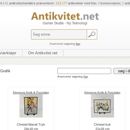
24 |
41
antikvitetshandlere præsenterer:
219.177
antikviteter med foto.
4
konservatorer,
2
ant
Gamle Skatte - Ny Teknologi
Avanceret søgning
her
.
Værktøjer
Om Antikvitet.net
Grafik
Avanceret søgning
her
.
Kinnerup Antik & Porcelæn
Kinnerup Antik & Porcelæn
Christel Marott Tryk
Christel tryk
24x18 cm
21x26 cm