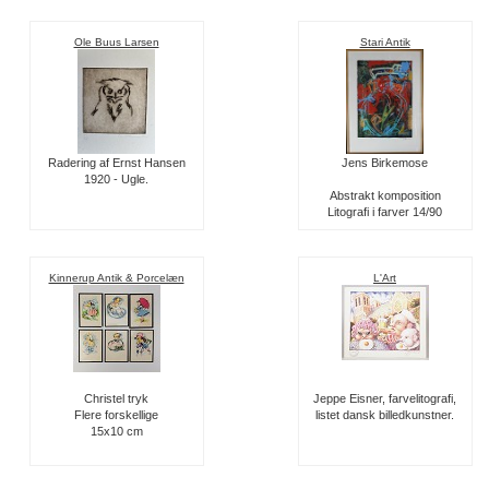
Ole Buus Larsen
Stari Antik
Radering af Ernst Hansen
Jens Birkemose
1920 - Ugle.
Abstrakt komposition
Litografi i farver 14/90
Kinnerup Antik & Porcelæn
L'Art
Christel tryk
Jeppe Eisner, farvelitografi,
Flere forskellige
listet dansk billedkunstner.
15x10 cm