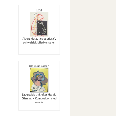
L'Art
Albert Merz, farveserigrafi,
schweizisk billedkunstner.
Ole Buus Larsen
Litografisk tryk efter Harald
Giersing - Komposition med
kvinde.