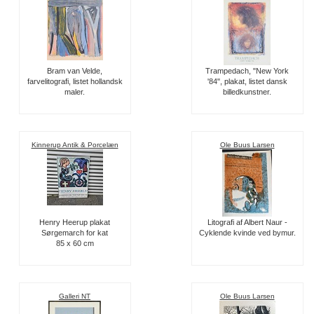
Bram van Velde,
Trampedach, "New York
farvelitografi, listet hollandsk
'84", plakat, listet dansk
maler.
billedkunstner.
Kinnerup Antik & Porcelæn
Ole Buus Larsen
Henry Heerup plakat
Litografi af Albert Naur -
Sørgemarch for kat
Cyklende kvinde ved bymur.
85 x 60 cm
Galleri NT
Ole Buus Larsen