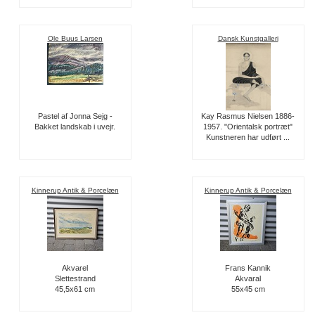
Ole Buus Larsen
Dansk Kunstgalleri
Pastel af Jonna Sejg -
Kay Rasmus Nielsen 1886-
Bakket landskab i uvejr.
1957. "Orientalsk portræt"
Kunstneren har udført ...
Kinnerup Antik & Porcelæn
Kinnerup Antik & Porcelæn
Akvarel
Frans Kannik
Slettestrand
Akvaral
45,5x61 cm
55x45 cm