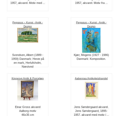
1957, akvarel. Motiv med ...
1957, akvarel. Motiv fra ...
Pegasus – Kunst - Antik -
Pegasus – Kunst - Antik -
Design
Design
Svendsen, Albert (1889 -
Kjær, Mogens (1927 - 1986)
1959) Danmark: Heste på
Danmark: Komposition.
en mark, Herlufsholm,
Næstved
Kinnerup Antik & Porcelæn
Aabenraa Antikvitetshandel
Einar Gross akvarel
Jens Søndergaard akvarel.
Aalborg motiv
Jens Søndergaard, 1895-
46x35 cm
1957, akvarel med motiv i ...