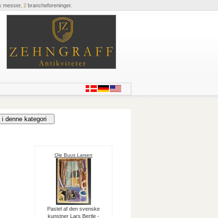
k messer,
2
brancheforeninger.
Ole Buus Larsen
Pastel af den svenske
kunstner Lars Bertle -