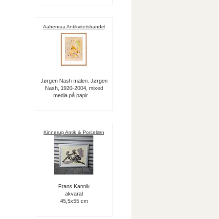
Aabenraa Antikvitetshandel
Jørgen Nash maleri. Jørgen
Nash, 1920-2004, mixed
media på papir. ...
Kinnerup Antik & Porcelæn
Frans Kannik
akvaral
45,5x55 cm