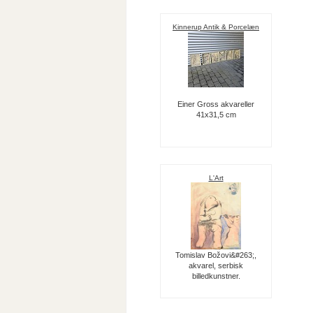
Kinnerup Antik & Porcelæn
Einer Gross akvareller
41x31,5 cm
L'Art
Tomislav Božovi&#263;,
akvarel, serbisk
billedkunstner.