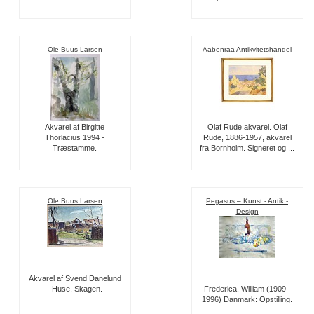
Ole Buus Larsen
Aabenraa Antikvitetshandel
Akvarel af Birgitte
Olaf Rude akvarel. Olaf
Thorlacius 1994 -
Rude, 1886-1957, akvarel
Træstamme.
fra Bornholm. Signeret og ...
Ole Buus Larsen
Pegasus – Kunst - Antik -
Design
Akvarel af Svend Danelund
- Huse, Skagen.
Frederica, William (1909 -
1996) Danmark: Opstilling.