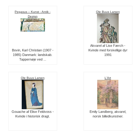
Pegasus – Kunst - Antik -
Ole Buus Larsen
Design
Akvarel af Lise Færch -
Bovin, Karl Christian (1907 -
Kvinde med forskellige dyr
1985) Danmark: landskab.
1991
Tappernøje ved ...
Ole Buus Larsen
L'Art
Gouache af Elise Feldvoss -
Emily Landberg, akvarel,
Kvinde i historisk dragt.
norsk billedkunstner.