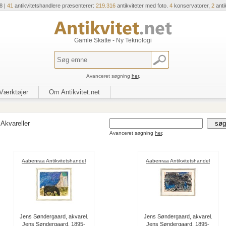
8 |
41
antikvitetshandlere præsenterer:
219.316
antikviteter med foto.
4
konservatorer,
2
anti
Gamle Skatte - Ny Teknologi
Avanceret søgning
her
.
Værktøjer
Om Antikvitet.net
Akvareller
Avanceret søgning
her
.
Aabenraa Antikvitetshandel
Aabenraa Antikvitetshandel
Jens Søndergaard, akvarel.
Jens Søndergaard, akvarel.
Jens Søndergaard, 1895-
Jens Søndergaard, 1895-