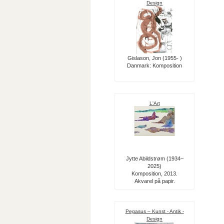
Design
Gislason, Jon (1955- )
Danmark: Komposition
L'Art
Jytte Abildstrøm (1934–
2025)
Komposition, 2013.
Akvarel på papir.
Pegasus – Kunst - Antik -
Design