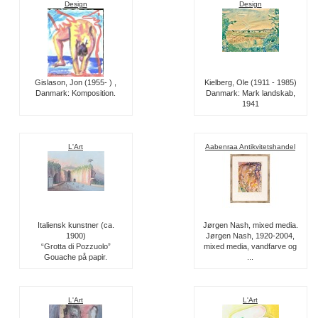
Design
Design
Gislason, Jon (1955- ) ,
Kielberg, Ole (1911 - 1985)
Danmark: Komposition.
Danmark: Mark landskab,
1941
L'Art
Aabenraa Antikvitetshandel
Italiensk kunstner (ca.
Jørgen Nash, mixed media.
1900)
Jørgen Nash, 1920-2004,
“Grotta di Pozzuolo”
mixed media, vandfarve og
Gouache på papir.
...
L'Art
L'Art