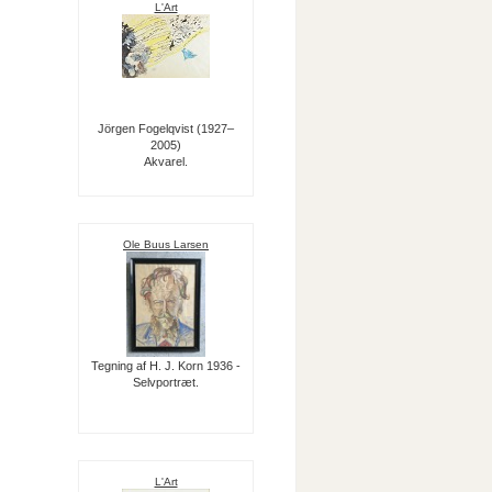
L'Art
Jörgen Fogelqvist (1927–
2005)
Akvarel.
Ole Buus Larsen
Tegning af H. J. Korn 1936 -
Selvportræt.
L'Art