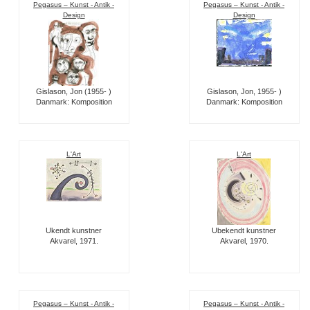
Pegasus – Kunst - Antik -
Pegasus – Kunst - Antik -
Design
Design
Gislason, Jon (1955- )
Gislason, Jon, 1955- )
Danmark: Komposition
Danmark: Komposition
L'Art
L'Art
Ukendt kunstner
Ubekendt kunstner
Akvarel, 1971.
Akvarel, 1970.
Pegasus – Kunst - Antik -
Pegasus – Kunst - Antik -