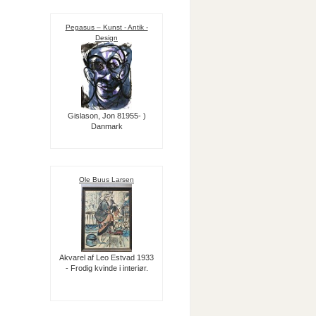
Pegasus – Kunst - Antik -
Design
Gislason, Jon 81955- )
Danmark
Ole Buus Larsen
Akvarel af Leo Estvad 1933
- Frodig kvinde i interiør.