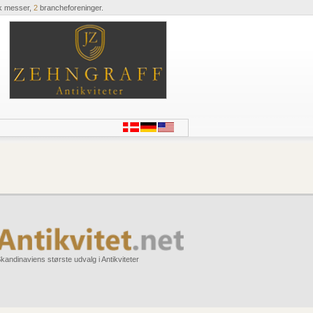
k messer,
2
brancheforeninger.
kandinaviens største udvalg i Antikviteter