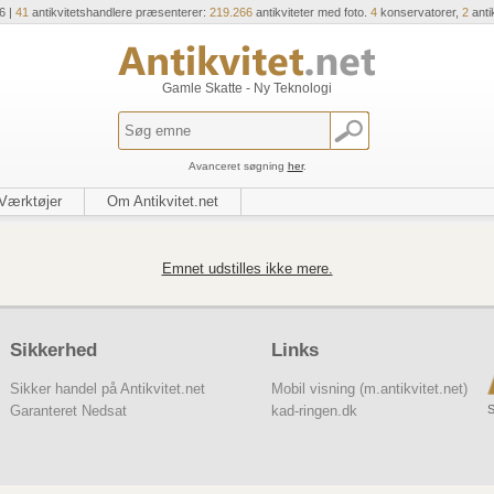
6 |
41
antikvitetshandlere præsenterer:
219.266
antikviteter med foto.
4
konservatorer,
2
anti
Gamle Skatte - Ny Teknologi
Avanceret søgning
her
.
Værktøjer
Om Antikvitet.net
Emnet udstilles ikke mere.
Sikkerhed
Links
Sikker handel på Antikvitet.net
Mobil visning (m.antikvitet.net)
S
Garanteret Nedsat
kad-ringen.dk