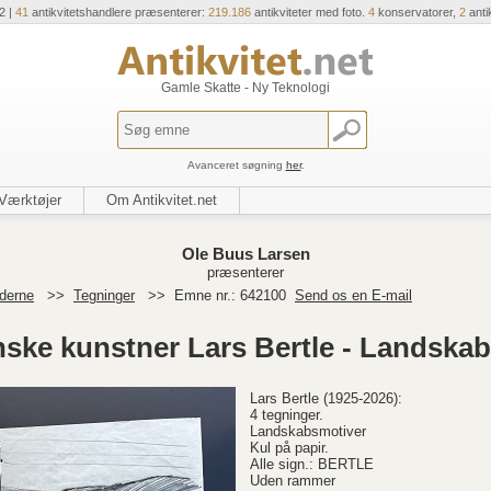
2 |
41
antikvitetshandlere præsenterer:
219.186
antikviteter med foto.
4
konservatorer,
2
anti
Gamle Skatte - Ny Teknologi
Avanceret søgning
her
.
Værktøjer
Om Antikvitet.net
Ole Buus Larsen
præsenterer
derne
>>
Tegninger
>>
Emne nr.: 642100
Send os en E-mail
nske kunstner Lars Bertle - Landskab
Lars Bertle (1925-2026):
4 tegninger.
Landskabsmotiver
Kul på papir.
Alle sign.: BERTLE
Uden rammer