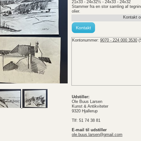
21x33 - 24x32½ - 24x33 - 24x32
Stammer fra en stor samling af tegninge
olier.
Kontakt o
Kontakt
Kontonummer:
9070 - 224 000 3530
(
Udstiller:
Ole Buus Larsen
Kunst & Antikviteter
9320 Hjallerup
Tlf: 51 74 38 81
E-mail til udstiller
ole.buus.larsen@gmail.com