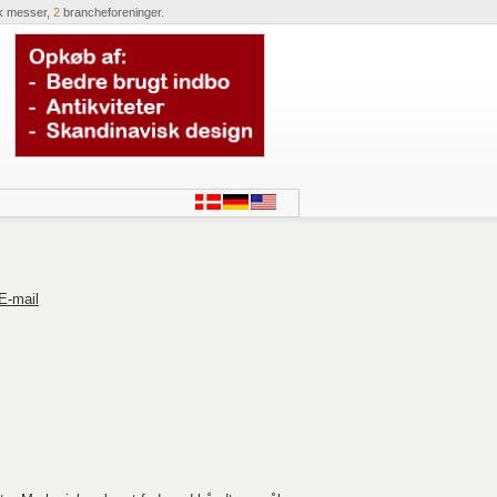
k messer,
2
brancheforeninger.
E-mail