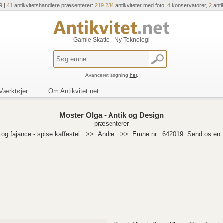
9 |
41
antikvitetshandlere præsenterer:
219.234
antikviteter med foto.
4
konservatorer,
2
anti
Gamle Skatte - Ny Teknologi
Avanceret søgning
her
.
Værktøjer
Om Antikvitet.net
Moster Olga - Antik og Design
præsenterer
og fajance - spise kaffestel
>>
Andre
>>
Emne nr.: 642019
Send os en 