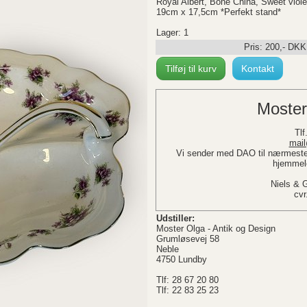
Royal Albert, Bone China, Sweet viole
19cm x 17,5cm *Perfekt stand*
Lager: 1
Pris:
200
,-
DKK
Tilføj til kurv
Kontakt
Moster
Tlf.
mail
Vi sender med DAO til nærmeste 
hjemmele
Niels & 
cvr
Udstiller:
Moster Olga - Antik og Design
Grumløsevej 58
Neble
4750 Lundby
Tlf: 28 67 20 80
Tlf: 22 83 25 23