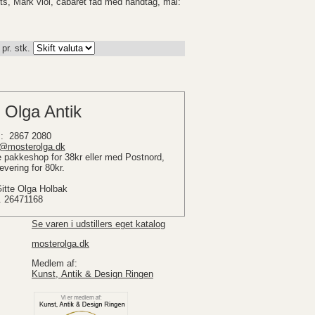
ts, Mark viol, cabaret fad med håndtag, mål:
pr. stk.
 Olga Antik
: 2867 2080
@mosterolga.dk
pakkeshop for 38kr eller med Postnord,
vering for 80kr.
Gitte Olga Holbak
. 26471168
Se varen i udstillers eget katalog
mosterolga.dk
Medlem af:
Kunst, Antik & Design Ringen