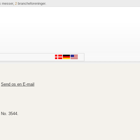
k messer,
2
brancheforeninger.
Send os en E-mail
 No. 3544.