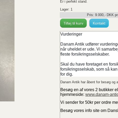
Er i perfekt stand.
Lager: 1
Pris:
9.000
,-
DKK
pr
Tilføj til kurv
Kontakt
Vurderinger
Danam Antik udfører vurderinger
når uheldet er ude. Vi samarb
fleste forsikringsselskaber.
Skal du have foretaget en forsi
forsikringsselskab, som så kan 
for dig.
Danam Antik har åbent for besøg og a
Besøg en af vores 2 butikker el
hjemmeside:
www.danam-anti
Vi sender for 50kr per ordre m
Besøg vores info site om Dan