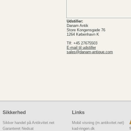
Udstiller:
Danam Antik
Store Kongensgade 76
1264 København K
Tlf: +45 27675503
E-mail til udstiller
sales@danam-antique.com
Sikkerhed
Links
Sikker handel på Antikvitet.net
Mobil visning (m.antikvitet.net)
S
Garanteret Nedsat
kad-ringen.dk