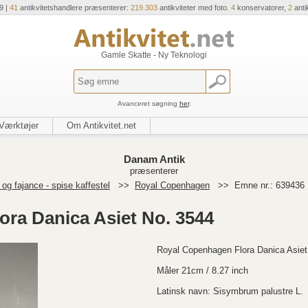
9 |
41
antikvitetshandlere præsenterer:
219.303
antikviteter med foto.
4
konservatorer,
2
anti
Gamle Skatte - Ny Teknologi
Avanceret søgning
her
.
Værktøjer
Om Antikvitet.net
Danam Antik
præsenterer
og fajance - spise kaffestel
>>
Royal Copenhagen
>>
Emne nr.: 639436
ra Danica Asiet No. 3544
Royal Copenhagen Flora Danica Asiet
Måler 21cm / 8.27 inch
Latinsk navn: Sisymbrum palustre L.