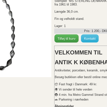
Stemplet "MS STERLING DENMARK". 
fra 1961 til 1983.
Længde 36,0 cm.
Fin og velholdt stand.
Lager: 1
Pris:
1.200
,-
DK
Tilføj til kurv
Kontakt
VELKOMMEN TIL
ANTIK K KØBENHA
Antikviteter, porcelæn, keramik, smy
Besøg butikken eller bestil online med 
📦 Fast fragt i Danmark: 49 kr.
🌍 Vi sender til hele verden
🚇 4 min. fra Metro Gammel Strand st
🚗 Parkering i nærheden
Åbningstider