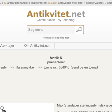
0 |
41
antikvitetshandlere præsenterer:
219.184
antikviteter med foto.
4
konservatorer,
2
anti
Gamle Skatte - Ny Teknologi
Avanceret søgning
her
.
Værktøjer
Om Antikvitet.net
Antik K
præsenterer
 sølv
>>
Halssmykker
>>
Emne nr.: 634040
Send os en E-mail
0
Max Standager sterlingsølv halskæde 