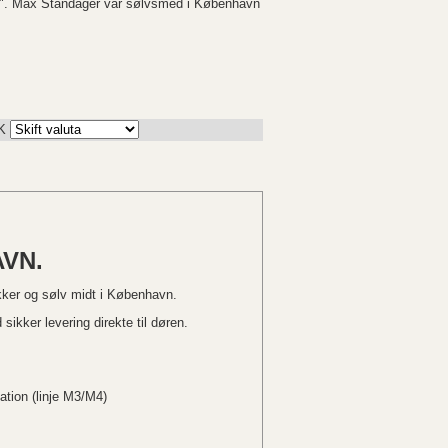
Max Standager var sølvsmed i København
K
VN.
kker og sølv midt i København.
sikker levering direkte til døren.
ation (linje M3/M4)