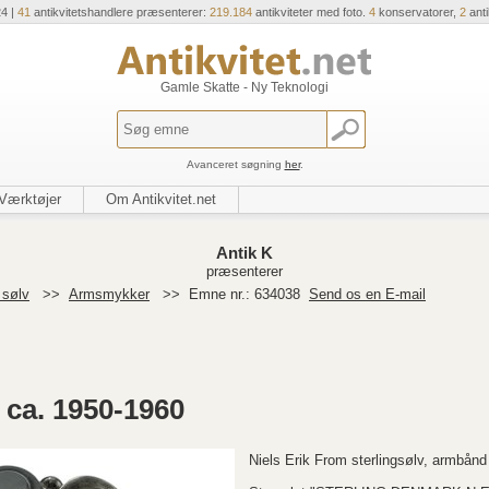
24 |
41
antikvitetshandlere præsenterer:
219.184
antikviteter med foto.
4
konservatorer,
2
ant
Gamle Skatte - Ny Teknologi
Avanceret søgning
her
.
Værktøjer
Om Antikvitet.net
Antik K
præsenterer
 sølv
>>
Armsmykker
>>
Emne nr.: 634038
Send os en E-mail
ca. 1950-1960
Niels Erik From sterlingsølv, armbånd