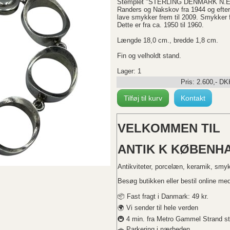
Stemplet "STERLING DENMARK N.E. 
Randers og Nakskov fra 1944 og efter
lave smykker frem til 2009. Smykker f
Dette er fra ca. 1950 til 1960.
Længde 18,0 cm., bredde 1,8 cm.
Fin og velholdt stand.
Lager: 1
Pris:
2.600
,-
DK
Tilføj til kurv
Kontakt
VELKOMMEN TIL
ANTIK K KØBENHA
Antikviteter, porcelæn, keramik, smy
Besøg butikken eller bestil online med 
📦 Fast fragt i Danmark: 49 kr.
🌍 Vi sender til hele verden
🚇 4 min. fra Metro Gammel Strand st
🚗 Parkering i nærheden