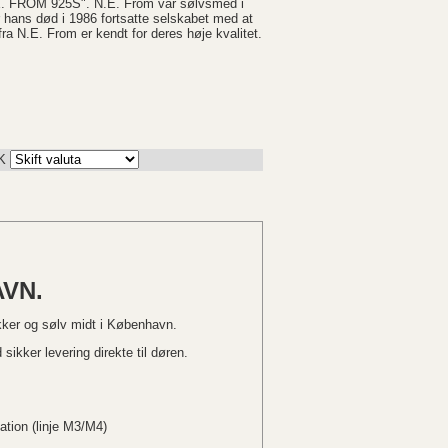
FROM 925S". N.E. From var sølvsmed i
 hans død i 1986 fortsatte selskabet med at
ra N.E. From er kendt for deres høje kvalitet.
K
VN.
kker og sølv midt i København.
sikker levering direkte til døren.
ation (linje M3/M4)