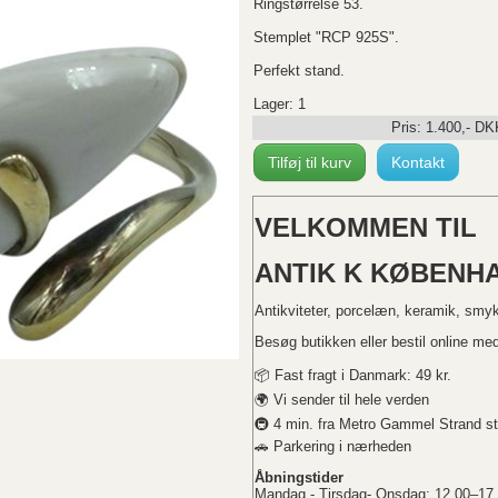
Ringstørrelse 53.
Stemplet "RCP 925S".
Perfekt stand.
Lager: 1
Pris:
1.400
,-
DK
Tilføj til kurv
Kontakt
VELKOMMEN TIL
ANTIK K KØBENHA
Antikviteter, porcelæn, keramik, smy
Besøg butikken eller bestil online med 
📦 Fast fragt i Danmark: 49 kr.
🌍 Vi sender til hele verden
🚇 4 min. fra Metro Gammel Strand st
🚗 Parkering i nærheden
Åbningstider
Mandag - Tirsdag- Onsdag: 12.00–17