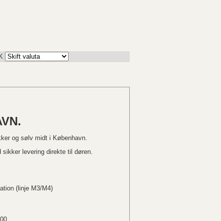
K
VN.
kker og sølv midt i København.
sikker levering direkte til døren.
ation (linje M3/M4)
.00