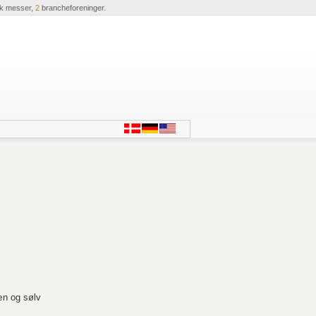
ik messer,
2
brancheforeninger.
æn og sølv