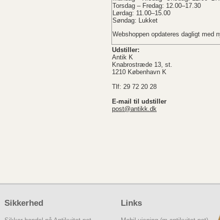
Torsdag – Fredag: 12.00–17.30
Lørdag: 11.00–15.00
Søndag: Lukket
Webshoppen opdateres dagligt med ny
Udstiller:
Antik K
Knabrostræde 13, st.
1210 København K
Tlf: 29 72 20 28
E-mail til udstiller
post@antikk.dk
Sikkerhed
Links