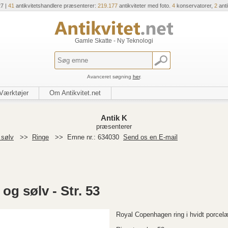
27 |
41
antikvitetshandlere præsenterer:
219.177
antikviteter med foto.
4
konservatorer,
2
ant
Gamle Skatte - Ny Teknologi
Avanceret søgning
her
.
Værktøjer
Om Antikvitet.net
Antik K
præsenterer
 sølv
>>
Ringe
>>
Emne nr.: 634030
Send os en E-mail
og sølv - Str. 53
Royal Copenhagen ring i hvidt porcel