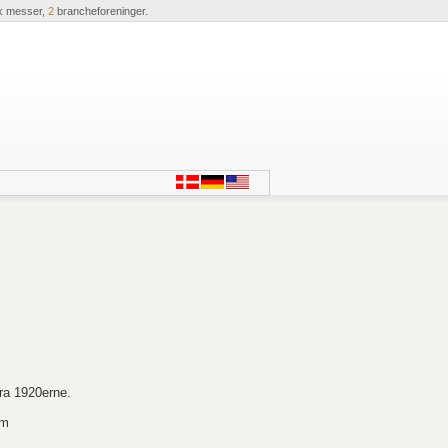
k messer,
2
brancheforeninger.
ra 1920erne.
cm