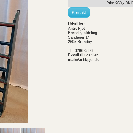
Pris:
950
,-
DK
Kontakt
Udstiller:
Antik Pjot
Brøndby afdeling
Sandager 14
2605 Brøndby
Tlf: 3296 0596
E-mail til udstiller
mail@antikpjot.dk