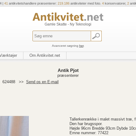
4 |
41
antikvitetshandlere præsenterer:
219.186
antikviteter med foto.
4
konservatorer,
2
anti
Gamle Skatte - Ny Teknologi
Avanceret søgning
her
.
Værktøjer
Om Antikvitet.net
Antik Pjot
præsenterer
>
624488
>>
Send os en E-mail
Tallerkenrække i malet massivt træ, f
Den har brugsspor.
Højde 96cm Bredde 93cm Dybde 10
Emne nummer: 77422