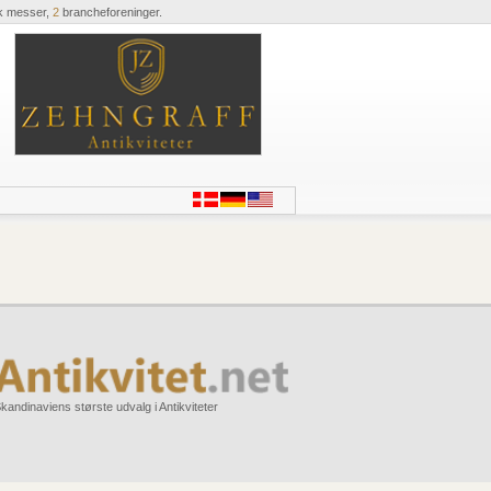
k messer,
2
brancheforeninger.
kandinaviens største udvalg i Antikviteter