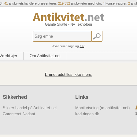
8 |
41
antikvitetshandlere præsenterer:
219.332
antikviteter med foto.
4
konservatorer,
2
anti
Gamle Skatte - Ny Teknologi
Avanceret søgning
her
.
Værktøjer
Om Antikvitet.net
Emnet udstilles ikke mere.
Sikkerhed
Links
Sikker handel på Antikvitet.net
Mobil visning (m.antikvitet.net)
S
Garanteret Nedsat
kad-ringen.dk