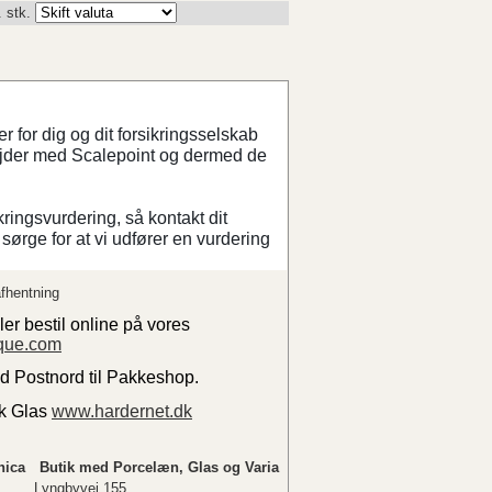
. stk.
 for dig og dit forsikringsselskab
ejder med Scalepoint og dermed de
kringsvurdering, så kontakt dit
sørge for at vi udfører en vurdering
fhentning
ler bestil online på vores
que.com
ed Postnord til Pakkeshop.
sk Glas
www.hardernet.dk
nica
Butik med Porcelæn, Glas og Varia
Lyngbyvej 155