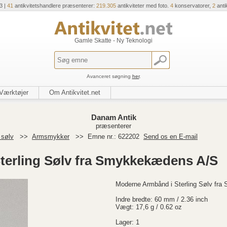
3 |
41
antikvitetshandlere præsenterer:
219.305
antikviteter med foto.
4
konservatorer,
2
anti
Gamle Skatte - Ny Teknologi
Avanceret søgning
her
.
Værktøjer
Om Antikvitet.net
Danam Antik
præsenterer
 sølv
>>
Armsmykker
>>
Emne nr.: 622202
Send os en E-mail
terling Sølv fra Smykkekædens A/S
Moderne Armbånd i Sterling Sølv fr
Indre bredte: 60 mm / 2.36 inch
Vægt: 17,6 g / 0.62 oz
Lager: 1