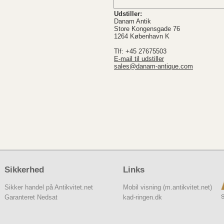
Udstiller:
Danam Antik
Store Kongensgade 76
1264 København K
Tlf: +45 27675503
E-mail til udstiller
sales@danam-antique.com
Sikkerhed
Links
Sikker handel på Antikvitet.net
Mobil visning (m.antikvitet.net)
S
Garanteret Nedsat
kad-ringen.dk