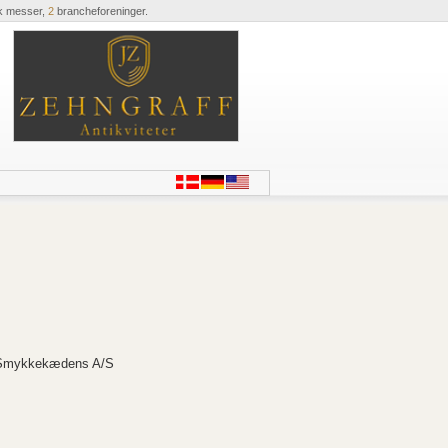
k messer,
2
brancheforeninger.
a Smykkekædens A/S