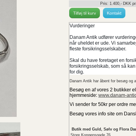
Pris:
1.400
,-
DKK
pr
Tilføj til kurv
Kontakt
Vurderinger
Danam Antik udfører vurderinger
når uheldet er ude. Vi samarb
fleste forsikringsselskaber.
Skal du have foretaget en forsi
forsikringsselskab, som så kan 
for dig.
Danam Antik har åbent for besøg og a
Besøg en af vores 2 butikker el
hjemmeside:
www.danam-anti
Vi sender for 50kr per ordre m
Besøg vores info site om Dan
Butik med Guld, Sølv og Flora Da
Store Kongensgade 76