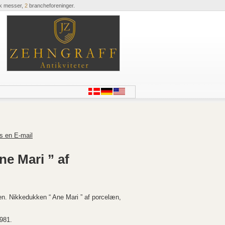
k messer,
2
brancheforeninger.
s en E-mail
e Mari ” af
n. Nikkedukken “ Ane Mari ” af porcelæn,
1981.