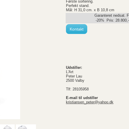
Første sortering.
Perfekt stand.
Mål: H 31,0 cm. x B 10,8 cm
Garanteret nedsat. F
-20% Pris:
28.800
,
Kontakt
Udstiller:
L'Art
Peter Lau
2500 Valby
Tlf: 28105958
E-mail til udstiller
kristiansen_peter@yahoo.dk