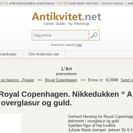
1 |
41
antikvitetshandlere præsenterer:
219.350
antikviteter med foto.
4
konservatorer,
2
anti
Gamle Skatte - Ny Teknologi
Avanceret søgning
her
.
Værktøjer
Om Antikvitet.net
L'Art
præsenterer
og fajance - Figurer
>>
Royal Copenhagen
>>
Emne nr.: 613998
Send o
Royal Copenhagen. Nikkedukken “ An
 overglasur og guld.
Gerhard Henning for Royal Copenhage
dekoreret i overglasur og guld.
Sjælden figur af høj kvalitet.
Juliane Marie stempel, dateret 30–5-