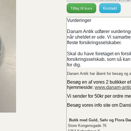
Tilføj til kurv
Kontakt
Vurderinger
Danam Antik udfører vurderinger
når uheldet er ude. Vi samarb
fleste forsikringsselskaber.
Skal du have foretaget en forsi
forsikringsselskab, som så kan 
for dig.
Danam Antik har åbent for besøg og a
Besøg en af vores 2 butikker el
hjemmeside:
www.danam-anti
Vi sender for 50kr per ordre m
Besøg vores info site om Dan
Butik med Guld, Sølv og Flora Da
Store Kongensgade 76