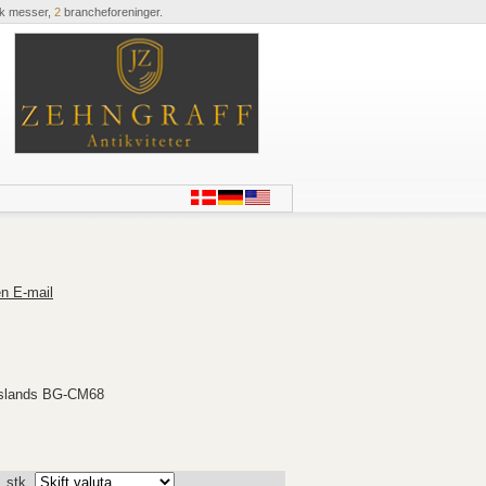
ik messer,
2
brancheforeninger.
n E-mail
 Islands BG-CM68
. stk.