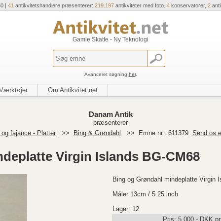
50 |
41
antikvitetshandlere præsenterer:
219.197
antikviteter med foto.
4
konservatorer,
2
ant
Gamle Skatte - Ny Teknologi
Avanceret søgning
her
.
Værktøjer
Om Antikvitet.net
Danam Antik
præsenterer
og fajance - Platter
>>
Bing & Grøndahl
>>
Emne nr.: 611379
Send os e
deplatte Virgin Islands BG-CM68
Bing og Grøndahl mindeplatte Virgin
Måler 13cm / 5.25 inch
Lager: 12
Pris:
5.000
,-
DKK
pr