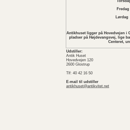
Torsdag
Fredag 
Lørdag Lukket i
Søndag L
Antikhuset ligger på Hovedvejen i G
pladser på Højdevangsvej, lige b
Centeret, u
Udstiller:
Antik Huset
Hovedvejen 120
2600 Glostrup
Tlf: 40 42 16 50
E-mail til udstiller
antikhuset@antikvitet.net