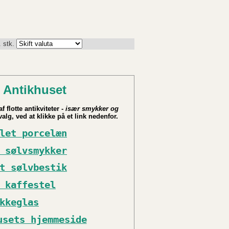
. stk.
 Antikhuset
f flotte antikviteter -
især smykker og
alg, ved at klikke på et link nedenfor.
let porcelæn
 sølvsmykker
t sølvbestik
 kaffestel
kkeglas
usets hjemmeside
__________________________