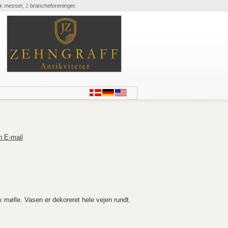
ik messer,
2
brancheforeninger.
n E-mail
mølle. Vasen er dekoreret hele vejen rundt.