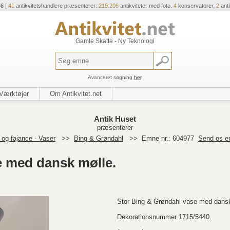
36 |
41
antikvitetshandlere præsenterer:
219.206
antikviteter med foto.
4
konservatorer,
2
ant
Gamle Skatte - Ny Teknologi
Avanceret søgning
her
.
Værktøjer
Om Antikvitet.net
Antik Huset
præsenterer
og fajance - Vaser
>>
Bing & Grøndahl
>>
Emne nr.: 604977
Send os e
e med dansk mølle.
Stor Bing & Grøndahl vase med dansk 
Dekorationsnummer 1715/5440.