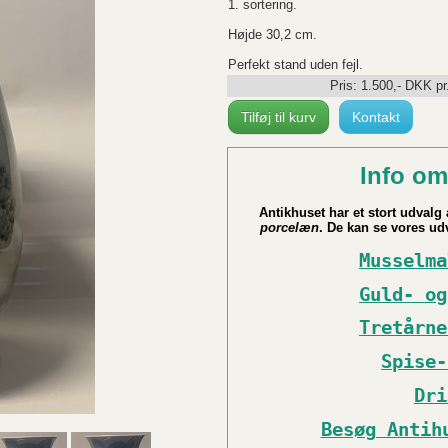
1. sortering.
Højde 30,2 cm.
Perfekt stand uden fejl.
Pris:
1.500
,-
DKK
pr
Tilføj til kurv
Kontakt
Info om
Antikhuset har et stort udvalg a
porcelæn
. De kan se vores udv
Musselma
Guld- og
Tretårne
Spise-
Dri
Besøg Antih
___________________