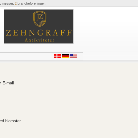
k messer,
2
brancheforeninger.
n E-mail
ed blomster