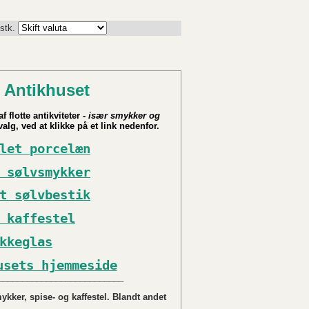
 stk.
 Antikhuset
f flotte antikviteter -
især smykker og
alg, ved at klikke på et link nedenfor.
let porcelæn
 sølvsmykker
t sølvbestik
 kaffestel
kkeglas
usets hjemmeside
__________________________
kker, spise- og kaffestel. Blandt andet