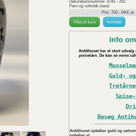
Dekorationsnummer: 4741 - 205.
Pæn og velholdt stand.
Pris:
750
,-
DKK
pr.
Tilføj til kurv
Kontakt
Info om
Antikhuset har et stort udvalg a
porcelæn
. De kan se vores udv
Musselma
Guld- og
Tretårne
Spise-
Dri
Besøg Antih
___________________
Antikhuset opkøber guld og sølvsmy
opkøber vi: