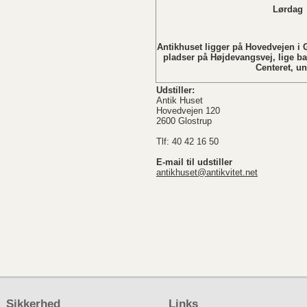
Lørdag Lukket i
Søndag L
Antikhuset ligger på Hovedvejen i G
pladser på Højdevangsvej, lige b
Centeret, u
Udstiller:
Antik Huset
Hovedvejen 120
2600 Glostrup
Tlf: 40 42 16 50
E-mail til udstiller
antikhuset@antikvitet.net
Sikkerhed
Links