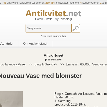
2 |
41
antikvitetshandlere præsenterer:
219.334
antikviteter med foto.
4
konservatorer,
2
anti
Gamle Skatte - Ny Teknologi
Avanceret søgning
her
.
Værktøjer
Om Antikvitet.net
Antik Huset
præsenterer
og fajance - Vaser
>>
Bing & Grøndahl
>>
Emne nr.: 600008
Send os e
 Nouveau Vase med blomster
Bing & Grøndahl Art Nouveau Vase m
Højde: 20 cm.
1. Sortering.
produceret: 1915-1947.