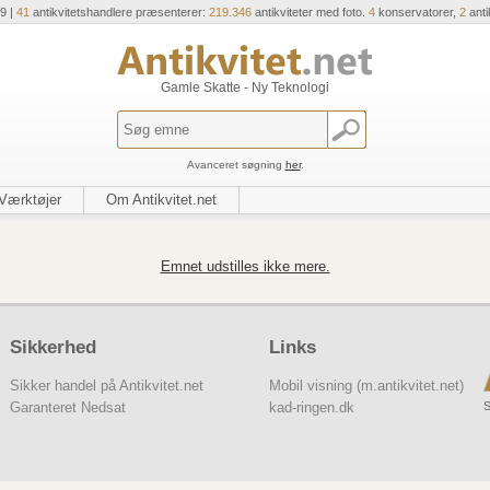
9 |
41
antikvitetshandlere præsenterer:
219.346
antikviteter med foto.
4
konservatorer,
2
anti
Gamle Skatte - Ny Teknologi
Avanceret søgning
her
.
Værktøjer
Om Antikvitet.net
Emnet udstilles ikke mere.
Sikkerhed
Links
Sikker handel på Antikvitet.net
Mobil visning (m.antikvitet.net)
S
Garanteret Nedsat
kad-ringen.dk