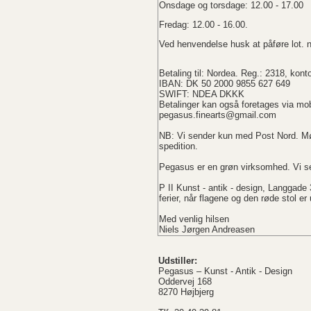
Onsdage og torsdage: 12.00 - 17.00
Fredag: 12.00 - 16.00.
Ved henvendelse husk at påføre lot. 
Betaling til: Nordea. Reg.: 2318, kont
IBAN: DK 50 2000 9855 627 649
SWIFT: NDEA DKKK
Betalinger kan også foretages via mob
pegasus.finearts@gmail.com
NB: Vi sender kun med Post Nord. Mø
spedition.
Pegasus er en grøn virksomhed. Vi se
P II Kunst - antik - design, Langgade
ferier, når flagene og den røde stol e
Med venlig hilsen
Niels Jørgen Andreasen
Udstiller:
Pegasus – Kunst - Antik - Design
Oddervej 168
8270 Højbjerg