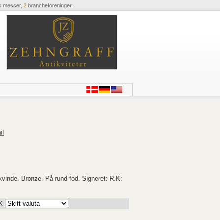
k messer,
2
brancheforeninger.
il
vinde. Bronze. På rund fod. Signeret: R.K:
K