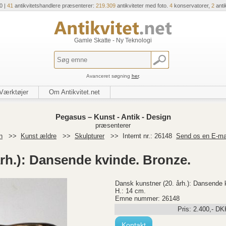
0 |
41
antikvitetshandlere præsenterer:
219.309
antikviteter med foto.
4
konservatorer,
2
anti
Gamle Skatte - Ny Teknologi
Avanceret søgning
her
.
Værktøjer
Om Antikvitet.net
Pegasus – Kunst - Antik - Design
præsenterer
n
>>
Kunst ældre
>>
Skulpturer
>>
Internt nr.: 26148
Send os en E-ma
rh.): Dansende kvinde. Bronze.
Dansk kunstner (20. årh.): Dansende k
H.: 14 cm.
Emne nummer: 26148
Pris:
2.400
,-
DK
Kontakt