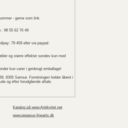
nummer - gerne som link.
o.: 98 55 62 76 49
ilpay: 79 459 eller via paypal:
bler og større effekter sendes kun med
nder kun varer i genbrugt emballage!
 38, 8305 Samsø. Forretningen holder åbent i
r ude og efter forudgående aftale.
Katalog på www.Antikvitet.net
www.pegasus-finearts.dk