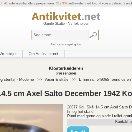
8 |
41
antikvitetshandlere præsenterer:
219.332
antikviteter med foto.
4
konservatorer,
2
anti
Gamle Skatte - Ny Teknologi
Avanceret søgning
her
.
Værktøjer
Om Antikvitet.net
Klosterkælderen
præsenterer
g stentøj - Moderne
>>
Vaser & skåle
>>
Emne nr.: 549065
Send os en 
 14.5 cm Axel Salto December 1942 K
20677 Kgl. Skål 14.5 cm Axel Salto 
fin og hel stand
Rund med grene og blade i relief grønl
Kontakt o
Kontakt