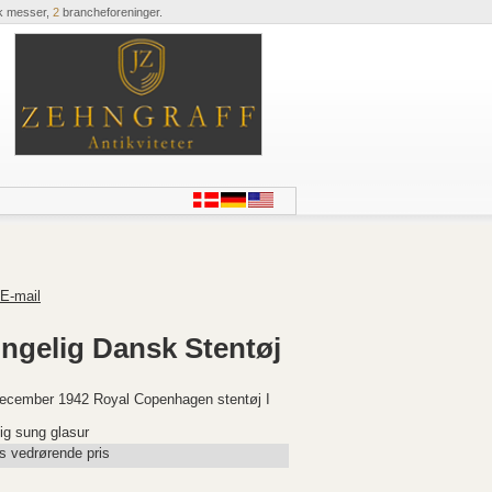
k messer,
2
brancheforeninger.
E-mail
ongelig Dansk Stentøj
December 1942 Royal Copenhagen stentøj I
ig sung glasur
s vedrørende pris