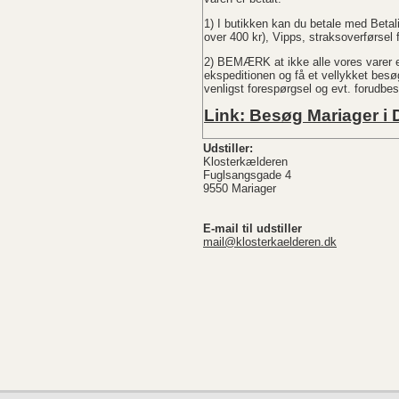
1) I butikken kan du betale med Betal
over 400 kr), Vipps, straksoverførsel
2) BEMÆRK at ikke alle vores varer er
ekspeditionen og få et vellykket bes
venligst forespørgsel og evt. forudbes
Link: Besøg Mariager i
Udstiller:
Klosterkælderen
Fuglsangsgade 4
9550 Mariager
E-mail til udstiller
mail@klosterkaelderen.dk