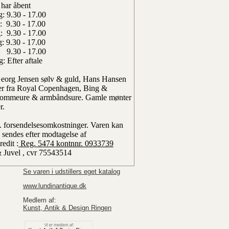
 har åbent
: 9.30 - 17.00
: 9.30 - 17.00
: 9.30 - 17.00
: 9.30 - 17.00
: 9.30 - 17.00
: Efter aftale
 Georg Jensen sølv & guld, Hans Hansen
rer fra Royal Copenhagen, Bing &
dlommeure & armbåndsure. Gamle mønter
r.
l. forsendelsesomkostninger.
Varen kan
 sendes efter modtagelse af
edit :
Reg. 5474 kontnnr. 0933739
& Juvel , cvr 75543514
Se varen i udstillers eget katalog
www.lundinantique.dk
Medlem af:
Kunst, Antik & Design Ringen