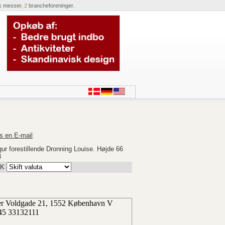
k messer,
2
brancheforeninger.
s en E-mail
gur forestillende Dronning Louise. Højde 66
3
K
ter Voldgade 21, 1552 København V
45 33132111