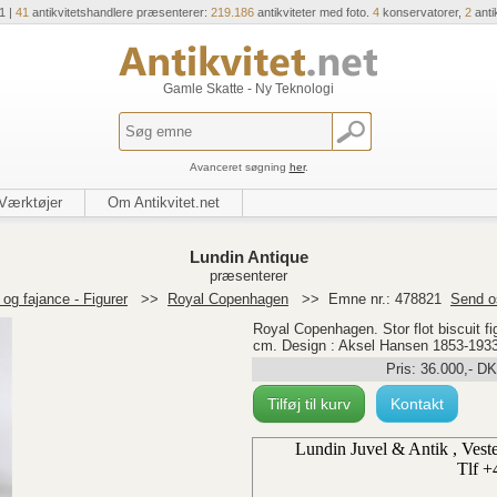
1 |
41
antikvitetshandlere præsenterer:
219.186
antikviteter med foto.
4
konservatorer,
2
anti
Gamle Skatte - Ny Teknologi
Avanceret søgning
her
.
Værktøjer
Om Antikvitet.net
Lundin Antique
præsenterer
og fajance - Figurer
>>
Royal Copenhagen
>>
Emne nr.: 478821
Send o
Royal Copenhagen. Stor flot biscuit fi
cm. Design : Aksel Hansen 1853-193
Pris:
36.000
,-
DK
Tilføj til kurv
Kontakt
Lundin Juvel & Antik , Ves
Tlf +