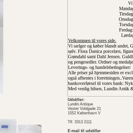
Vi
Mandag
Tirsdag
Onsdag
Torsdag
Fredag
Lørdag
Velkommen til vores side.
Vi sælger og køber blandt andet,
sølv. Flora Danica porcelæn, figu
Grøndahl samt Dahl Jensen. Gul
og pengesedler. Ordner og medalje
Leverings- og handelsbetingelser:
Alle priser på hjemmesiden er exc
også afhentes i forretningen..
Varen
bankoverførsel til vores bank: Nykr
Med venlig hilsen, Lundin Antik 
Udstiller:
Lundin Antique
Vester Voldgade 21
1552 København V
Tlf: 3313 2111
E-mail til udstiller